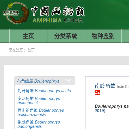
主页
分类系统
物种鉴别
您在这里：
首页
布角蟾属
Boulenophrys
南岭角蟾
(nán lǐn
封开角蟾
Boulenophrys
acuta
安龙角蟾
Boulenophrys
anlongensis
Boulenophrys
na
百山祖角蟾
Boulenophrys
2019)
baishanzuensis
抱龙角蟾
Boulenophrys
baolongensis