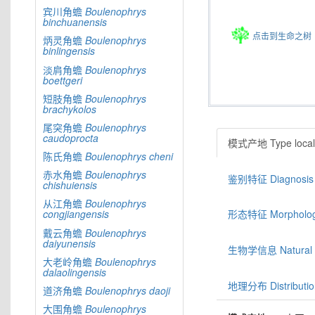
宾川角蟾
Boulenophrys
binchuanensis
点击到生命之树
炳灵角蟾
Boulenophrys
binlingensis
淡肩角蟾
Boulenophrys
boettgeri
短肢角蟾
Boulenophrys
brachykolos
尾突角蟾
Boulenophrys
caudoprocta
模式产地 Type locali
陈氏角蟾
Boulenophrys
cheni
赤水角蟾
Boulenophrys
鉴别特征 Diagnosis
chishuiensis
从江角蟾
Boulenophrys
congjiangensis
形态特征 Morphologic
戴云角蟾
Boulenophrys
daiyunensis
生物学信息 Natural hi
大老岭角蟾
Boulenophrys
dalaolingensis
地理分布 Distributio
道济角蟾
Boulenophrys
daoji
大围角蟾
Boulenophrys