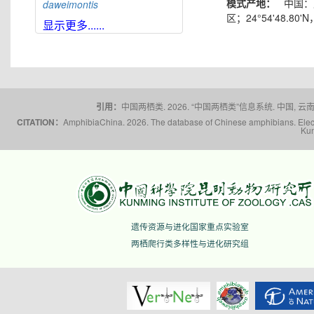
模式产地：
中国：
daweimontis
区；24°54'48.80'N
大雪山角蟾
Boulenophrys
显示更多......
daxuemontis
东莞角蟾
Boulenophrys
dongguanensis
东里角蟾
Boulenophrys
dongli
都庞岭角蟾
Boulenophrys
引用：
中国两栖类. 2026. “中国两栖类”信息系统. 中国, 云南省,
dupanglingensis
CITATION：
AmphibiaChina. 2026. The database of Chinese amphibians. Electr
莲峰角蟾
Boulenophrys
Kun
elongata
梵净山角蟾
Boulenophrys
fanjingmontis
丰顺角蟾
Boulenophrys
fengshunensis
高栏岛角蟾
Boulenophrys
gaolanensis
遗传资源与进化国家重点实验室
顾莵角蟾
Boulenophrys
gutu
两栖爬行类多样性与进化研究组
衡山角蟾
Boulenophrys
hengshanensis
黄牛石角蟾
Boulenophrys
huangniushiensis