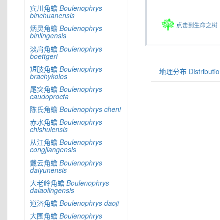
宾川角蟾
Boulenophrys
binchuanensis
点击到生命之树
炳灵角蟾
Boulenophrys
binlingensis
淡肩角蟾
Boulenophrys
boettgeri
短肢角蟾
Boulenophrys
地理分布 Distributio
brachykolos
尾突角蟾
Boulenophrys
caudoprocta
陈氏角蟾
Boulenophrys
cheni
赤水角蟾
Boulenophrys
chishuiensis
从江角蟾
Boulenophrys
congjiangensis
戴云角蟾
Boulenophrys
daiyunensis
大老岭角蟾
Boulenophrys
dalaolingensis
道济角蟾
Boulenophrys
daoji
大围角蟾
Boulenophrys