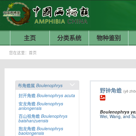
主页
分类系统
物种鉴别
您在这里：
首页
布角蟾属
Boulenophrys
野钟角蟾
(yě zhō
封开角蟾
Boulenophrys
acuta
安龙角蟾
Boulenophrys
anlongensis
Boulenophrys
ye
百山祖角蟾
Boulenophrys
Wei, Wang, and Su
baishanzuensis
抱龙角蟾
Boulenophrys
baolongensis