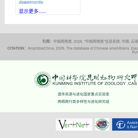
daweimontis
大雪山角蟾
Boulenophrys
显示更多......
daxuemontis
东莞角蟾
Boulenophrys
dongguanensis
东里角蟾
Boulenophrys
dongli
引用：
中国两栖类. 2026. “中国两栖类”信息系统. 中国, 云南省,
都庞岭角蟾
Boulenophrys
dupanglingensis
CITATION：
AmphibiaChina. 2026. The database of Chinese amphibians. Electr
Kun
莲峰角蟾
Boulenophrys
elongata
梵净山角蟾
Boulenophrys
fanjingmontis
丰顺角蟾
Boulenophrys
fengshunensis
高栏岛角蟾
Boulenophrys
遗传资源与进化国家重点实验室
gaolanensis
两栖爬行类多样性与进化研究组
顾莵角蟾
Boulenophrys
gutu
衡山角蟾
Boulenophrys
hengshanensis
黄牛石角蟾
Boulenophrys
huangniushiensis