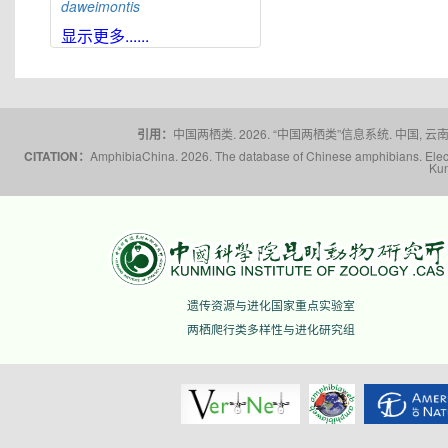
daweimontis
大雪山角蟾
Boulenophrys
显示更多......
daxuemontis
东莞角蟾
Boulenophrys
dongguanensis
东里角蟾
Boulenophrys
dongli
引用：
中国两栖类. 2026. “中国两栖类”信息系统. 中国, 云南省,
都庞岭角蟾
Boulenophrys
dupanglingensis
CITATION：
AmphibiaChina. 2026. The database of Chinese amphibians. Electr
Kun
莲峰角蟾
Boulenophrys
elongata
梵净山角蟾
Boulenophrys
fanjingmontis
丰顺角蟾
Boulenophrys
fengshunensis
高栏岛角蟾
Boulenophrys
遗传资源与进化国家重点实验室
gaolanensis
两栖爬行类多样性与进化研究组
顾莵角蟾
Boulenophrys
gutu
衡山角蟾
Boulenophrys
hengshanensis
黄牛石角蟾
Boulenophrys
huangniushiensis