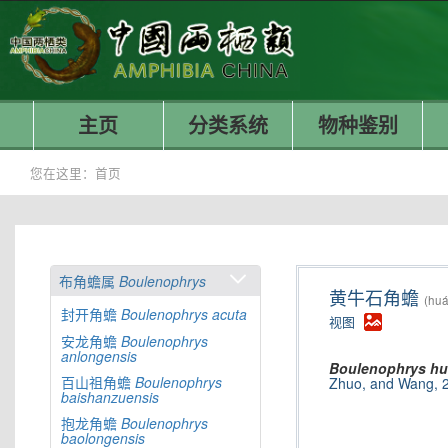
主页
分类系统
物种鉴别
您在这里：
首页
布角蟾属
Boulenophrys
黄牛石角蟾
(huá
封开角蟾
Boulenophrys
acuta
视图
安龙角蟾
Boulenophrys
anlongensis
Boulenophrys
hu
百山祖角蟾
Boulenophrys
Zhuo, and Wang, 
baishanzuensis
抱龙角蟾
Boulenophrys
baolongensis