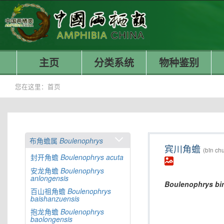
主页
分类系统
物种鉴别
您在这里：
首页
布角蟾属
Boulenophrys
宾川角蟾
(bīn ch
封开角蟾
Boulenophrys
acuta
安龙角蟾
Boulenophrys
anlongensis
Boulenophrys
bi
百山祖角蟾
Boulenophrys
baishanzuensis
抱龙角蟾
Boulenophrys
baolongensis