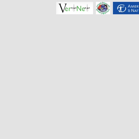
揭阳角蟾
Boulenophrys
hungtai
南澳岛角蟾
Boulenophrys
insularis
江氏角蟾
Boulenophrys
jiangi
景东角蟾
Boulenophrys
jingdongensis
井冈角蟾
Boulenophrys
jinggangensis
九连山角蟾
Boulenophrys
jiulianensis
挂墩角蟾
Boulenophrys
kuatunensis
雷山角蟾
Boulenophrys
leishanensis
荔波角蟾
Boulenophrys
liboensis
立春角蟾
Boulenophrys
lichun
林氏角蟾
Boulenophrys
lini
丽水角蟾
Boulenophrys
lishuiensis
庐山角蟾
Boulenophrys