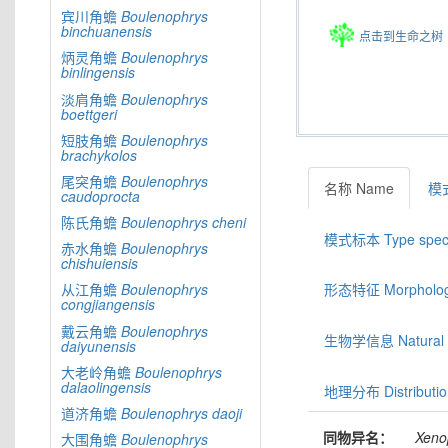
宾川角蟾
Boulenophrys
binchuanensis
点击到生命之树
炳灵角蟾
Boulenophrys
binlingensis
淡肩角蟾
Boulenophrys
boettgeri
短肢角蟾
Boulenophrys
brachykolos
尾突角蟾
Boulenophrys
名称 Name
模式
caudoprocta
陈氏角蟾
Boulenophrys
cheni
模式标本 Type spec
赤水角蟾
Boulenophrys
chishuiensis
从江角蟾
Boulenophrys
形态特征 Morphologic
congjiangensis
戴云角蟾
Boulenophrys
生物学信息 Natural hi
daiyunensis
大老岭角蟾
Boulenophrys
dalaolingensis
地理分布 Distributio
道济角蟾
Boulenophrys
daoji
同物异名：
Xeno
大围角蟾
Boulenophrys