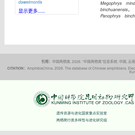
daweimontis
Megophrys
mino
binchuanensis
，
大雪山角蟾
Boulenophrys
显示更多......
daxuemontis
Panophrys
binc
东莞角蟾
Boulenophrys
dongguanensis
东里角蟾
Boulenophrys
dongli
都庞岭角蟾
Boulenophrys
dupanglingensis
莲峰角蟾
Boulenophrys
elongata
引用：
中国两栖类. 2026. “中国两栖类”信息系统. 中国, 云南省,
梵净山角蟾
Boulenophrys
CITATION：
AmphibiaChina. 2026. The database of Chinese amphibians. Electr
fanjingmontis
Kun
丰顺角蟾
Boulenophrys
fengshunensis
高栏岛角蟾
Boulenophrys
gaolanensis
顾莵角蟾
Boulenophrys
gutu
衡山角蟾
Boulenophrys
遗传资源与进化国家重点实验室
hengshanensis
两栖爬行类多样性与进化研究组
黄牛石角蟾
Boulenophrys
huangniushiensis