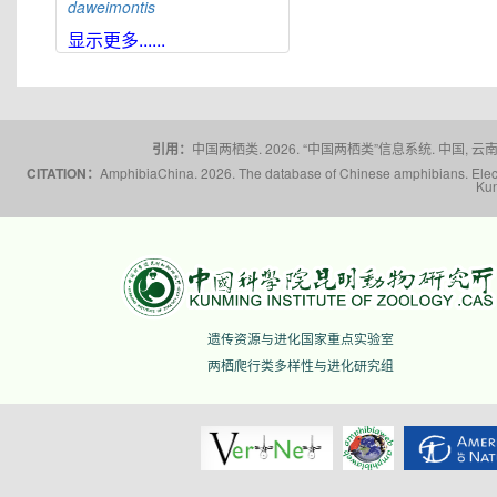
daweimontis
大雪山角蟾
Boulenophrys
显示更多......
daxuemontis
东莞角蟾
Boulenophrys
dongguanensis
东里角蟾
Boulenophrys
dongli
引用：
中国两栖类. 2026. “中国两栖类”信息系统. 中国, 云南省,
都庞岭角蟾
Boulenophrys
dupanglingensis
CITATION：
AmphibiaChina. 2026. The database of Chinese amphibians. Electr
Kun
莲峰角蟾
Boulenophrys
elongata
梵净山角蟾
Boulenophrys
fanjingmontis
丰顺角蟾
Boulenophrys
fengshunensis
高栏岛角蟾
Boulenophrys
遗传资源与进化国家重点实验室
gaolanensis
两栖爬行类多样性与进化研究组
顾莵角蟾
Boulenophrys
gutu
衡山角蟾
Boulenophrys
hengshanensis
黄牛石角蟾
Boulenophrys
huangniushiensis