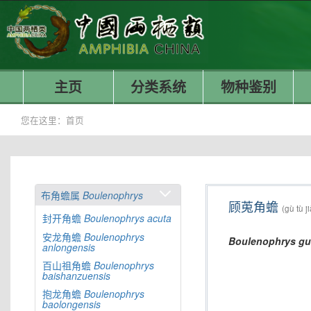
主页
分类系统
物种鉴别
您在这里：
首页
布角蟾属
Boulenophrys
顾莵角蟾
(gù tù j
封开角蟾
Boulenophrys
acuta
安龙角蟾
Boulenophrys
Boulenophrys
gu
anlongensis
百山祖角蟾
Boulenophrys
baishanzuensis
抱龙角蟾
Boulenophrys
baolongensis