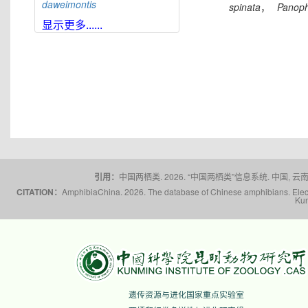
daweimontis
spinata
，
Panoph
大雪山角蟾
Boulenophrys
显示更多......
daxuemontis
东莞角蟾
Boulenophrys
dongguanensis
东里角蟾
Boulenophrys
dongli
都庞岭角蟾
Boulenophrys
dupanglingensis
莲峰角蟾
Boulenophrys
elongata
梵净山角蟾
Boulenophrys
fanjingmontis
引用：
中国两栖类. 2026. “中国两栖类”信息系统. 中国, 云南省,
丰顺角蟾
Boulenophrys
fengshunensis
CITATION：
AmphibiaChina. 2026. The database of Chinese amphibians. Electr
Kun
高栏岛角蟾
Boulenophrys
gaolanensis
顾莵角蟾
Boulenophrys
gutu
衡山角蟾
Boulenophrys
hengshanensis
黄牛石角蟾
Boulenophrys
遗传资源与进化国家重点实验室
huangniushiensis