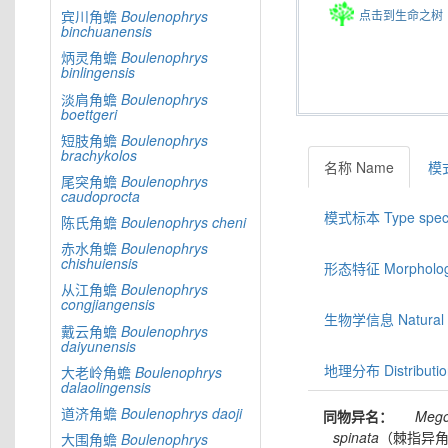
点击到生命之树
宾川角蟾
Boulenophrys
binchuanensis
炳灵角蟾
Boulenophrys
binlingensis
淡肩角蟾
Boulenophrys
boettgeri
短肢角蟾
Boulenophrys
brachykolos
名称 Name
模式
尾突角蟾
Boulenophrys
caudoprocta
模式标本 Type spec
陈氏角蟾
Boulenophrys
cheni
赤水角蟾
Boulenophrys
chishuiensis
形态特征 Morphologic
从江角蟾
Boulenophrys
congjiangensis
生物学信息 Natural hi
戴云角蟾
Boulenophrys
daiyunensis
地理分布 Distributio
大老岭角蟾
Boulenophrys
dalaolingensis
道济角蟾
Boulenophrys
daoji
同物异名：
Mego
spinata
（棘指异
大围角蟾
Boulenophrys