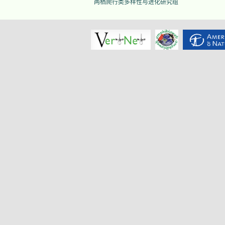
两栖爬行类多样性与进化研究组
揭阳角蟾
Boulenophrys
hungtai
南澳岛角蟾
Boulenophrys
insularis
江氏角蟾
Boulenophrys
jiangi
景东角蟾
Boulenophrys
jingdongensis
井冈角蟾
Boulenophrys
jinggangensis
九连山角蟾
Boulenophrys
jiulianensis
挂墩角蟾
Boulenophrys
kuatunensis
雷山角蟾
Boulenophrys
leishanensis
荔波角蟾
Boulenophrys
liboensis
立春角蟾
Boulenophrys
lichun
林氏角蟾
Boulenophrys
lini
丽水角蟾
Boulenophrys
lishuiensis
庐山角蟾
Boulenophrys