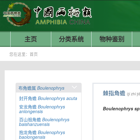
主页
分类系统
物种鉴别
您在这里：
首页
布角蟾属
Boulenophrys
棘指角蟾
(jí zhǐ 
封开角蟾
Boulenophrys
acuta
安龙角蟾
Boulenophrys
Boulenophrys
sp
anlongensis
百山祖角蟾
Boulenophrys
baishanzuensis
抱龙角蟾
Boulenophrys
baolongensis