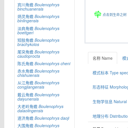
宾川角蟾
Boulenophrys
binchuanensis
点击到生命之树
炳灵角蟾
Boulenophrys
binlingensis
淡肩角蟾
Boulenophrys
boettgeri
短肢角蟾
Boulenophrys
brachykolos
尾突角蟾
Boulenophrys
caudoprocta
名称 Name
模式
陈氏角蟾
Boulenophrys
cheni
赤水角蟾
Boulenophrys
模式标本 Type spec
chishuiensis
从江角蟾
Boulenophrys
congjiangensis
形态特征 Morphologic
戴云角蟾
Boulenophrys
daiyunensis
生物学信息 Natural hi
大老岭角蟾
Boulenophrys
dalaolingensis
地理分布 Distributio
道济角蟾
Boulenophrys
daoji
大围角蟾
Boulenophrys