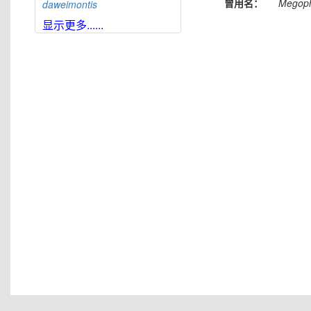
曾用名：
Megoph
daweimontis
大雪山角蟾
Boulenophrys
显示更多......
daxuemontis
东莞角蟾
Boulenophrys
dongguanensis
东里角蟾
Boulenophrys
dongli
都庞岭角蟾
Boulenophrys
dupanglingensis
莲峰角蟾
Boulenophrys
elongata
梵净山角蟾
Boulenophrys
fanjingmontis
丰顺角蟾
Boulenophrys
fengshunensis
高栏岛角蟾
Boulenophrys
gaolanensis
顾莵角蟾
Boulenophrys
gutu
衡山角蟾
Boulenophrys
hengshanensis
黄牛石角蟾
Boulenophrys
huangniushiensis