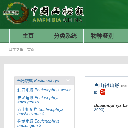
主页
分类系统
物种鉴别
您在这里：
首页
布角蟾属
Boulenophrys
百山祖角蟾
(bǎi
封开角蟾
Boulenophrys
acuta
图
安龙角蟾
Boulenophrys
anlongensis
Boulenophrys
ba
百山祖角蟾
Boulenophrys
2020)
baishanzuensis
抱龙角蟾
Boulenophrys
baolongensis