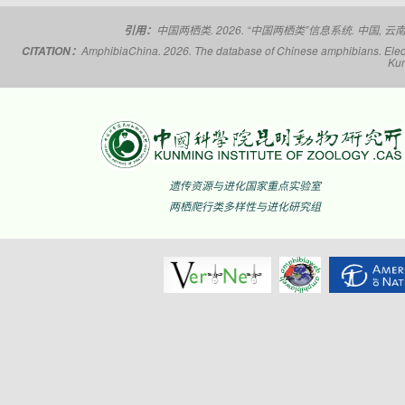
揭阳角蟾
Boulenophrys
hungtai
南澳岛角蟾
Boulenophrys
中国两栖类. 2026. “中国两栖类”信息系统. 中国, 云南省,
引用：
insularis
AmphibiaChina. 2026. The database of Chinese amphibians. Electr
CITATION：
Kun
江氏角蟾
Boulenophrys
jiangi
景东角蟾
Boulenophrys
jingdongensis
井冈角蟾
Boulenophrys
jinggangensis
九连山角蟾
Boulenophrys
jiulianensis
遗传资源与进化国家重点实验室
挂墩角蟾
Boulenophrys
两栖爬行类多样性与进化研究组
kuatunensis
雷山角蟾
Boulenophrys
leishanensis
荔波角蟾
Boulenophrys
liboensis
立春角蟾
Boulenophrys
lichun
林氏角蟾
Boulenophrys
lini
丽水角蟾
Boulenophrys
lishuiensis
庐山角蟾
Boulenophrys