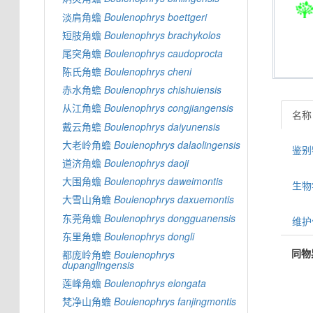
淡肩角蟾
Boulenophrys
boettgeri
短肢角蟾
Boulenophrys
brachykolos
尾突角蟾
Boulenophrys
caudoprocta
陈氏角蟾
Boulenophrys
cheni
赤水角蟾
Boulenophrys
chishuiensis
从江角蟾
Boulenophrys
congjiangensis
名称
戴云角蟾
Boulenophrys
daiyunensis
大老岭角蟾
Boulenophrys
dalaolingensis
鉴别特
道济角蟾
Boulenophrys
daoji
大围角蟾
Boulenophrys
daweimontis
生物学信
大雪山角蟾
Boulenophrys
daxuemontis
东莞角蟾
Boulenophrys
dongguanensis
维护
东里角蟾
Boulenophrys
dongli
同物
都庞岭角蟾
Boulenophrys
dupanglingensis
莲峰角蟾
Boulenophrys
elongata
梵净山角蟾
Boulenophrys
fanjingmontis