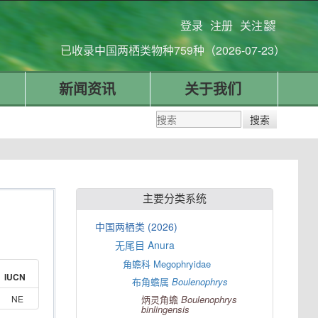
登录
注册
关注
已收录中国两栖类物种759种（2026-07-23）
新闻资讯
关于我们
主要分类系统
中国两栖类 (2026)
无尾目 Anura
角蟾科 Megophryidae
IUCN
布角蟾属
Boulenophrys
NE
炳灵角蟾
Boulenophrys
binlingensis