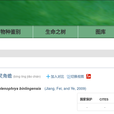
物种鉴别
生命之树
图库
灵角蟾
加入对比
切换视图
(bǐng líng jiǎo chán)
lenophrys
binlingensis
(Jiang, Fei, and Ye, 2009)
国家保护
CITES
-
-