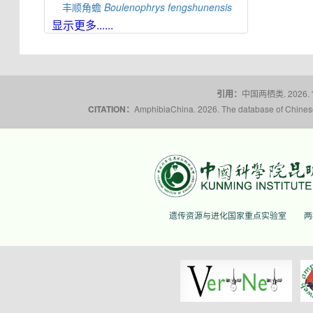
丰顺角蟾
Boulenophrys
fengshunensis
显示更多......
高栏岛角蟾
Boulenophrys
gaolanensis
顾莵角蟾
Boulenophrys
gutu
衡山角蟾
Boulenophrys
hengshanensis
黄牛石角蟾
Boulenophrys
huangniushiensis
引用：
中国两栖类. 2026.
揭阳角蟾
Boulenophrys
hungtai
CITATION：
AmphibiaChina. 2026. The database of Chinese 
南澳岛角蟾
Boulenophrys
insularis
江氏角蟾
Boulenophrys
jiangi
景东角蟾
Boulenophrys
jingdongensis
井冈角蟾
Boulenophrys
jinggangensis
九连山角蟾
Boulenophrys
jiulianensis
遗传资源与进化国家重点实验室
两
挂墩角蟾
Boulenophrys
kuatunensis
雷山角蟾
Boulenophrys
leishanensis
荔波角蟾
Boulenophrys
liboensis
立春角蟾
Boulenophrys
lichun
林氏角蟾
Boulenophrys
lini
丽水角蟾
Boulenophrys
lishuiensis