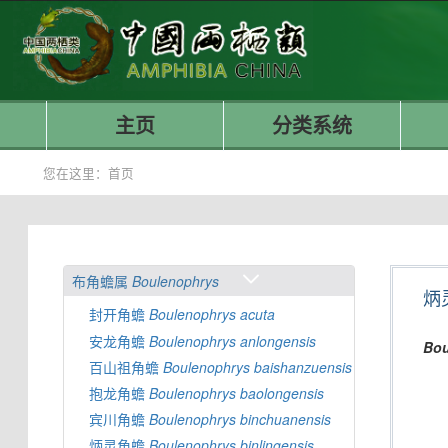
主页
分类系统
您在这里：
首页
布角蟾属
Boulenophrys
炳
封开角蟾
Boulenophrys
acuta
安龙角蟾
Boulenophrys
anlongensis
Bou
百山祖角蟾
Boulenophrys
baishanzuensis
抱龙角蟾
Boulenophrys
baolongensis
宾川角蟾
Boulenophrys
binchuanensis
炳灵角蟾
Boulenophrys
binlingensis