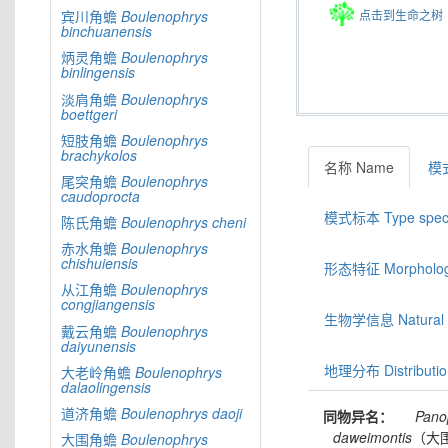
点击到生命之树
宾川角蟾
Boulenophrys
binchuanensis
炳灵角蟾
Boulenophrys
binlingensis
淡肩角蟾
Boulenophrys
boettgeri
短肢角蟾
Boulenophrys
brachykolos
名称 Name
模式
尾突角蟾
Boulenophrys
caudoprocta
模式标本 Type spec
陈氏角蟾
Boulenophrys
cheni
赤水角蟾
Boulenophrys
chishuiensis
形态特征 Morphologic
从江角蟾
Boulenophrys
congjiangensis
生物学信息 Natural hi
戴云角蟾
Boulenophrys
daiyunensis
地理分布 Distributio
大老岭角蟾
Boulenophrys
dalaolingensis
道济角蟾
Boulenophrys
daoji
同物异名：
Pano
daweimontis
（大
大围角蟾
Boulenophrys