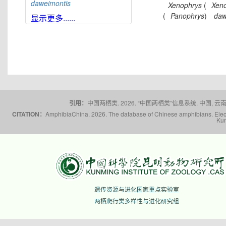
daweimontis
Xenophrys
(
Xen
(
Panophrys
)
daw
大雪山角蟾
Boulenophrys
显示更多......
daxuemontis
东莞角蟾
Boulenophrys
dongguanensis
东里角蟾
Boulenophrys
dongli
都庞岭角蟾
Boulenophrys
dupanglingensis
莲峰角蟾
Boulenophrys
elongata
引用：
中国两栖类. 2026. “中国两栖类”信息系统. 中国, 云南省,
梵净山角蟾
Boulenophrys
CITATION：
AmphibiaChina. 2026. The database of Chinese amphibians. Electr
fanjingmontis
Kun
丰顺角蟾
Boulenophrys
fengshunensis
高栏岛角蟾
Boulenophrys
gaolanensis
顾莵角蟾
Boulenophrys
gutu
衡山角蟾
Boulenophrys
遗传资源与进化国家重点实验室
hengshanensis
两栖爬行类多样性与进化研究组
黄牛石角蟾
Boulenophrys
huangniushiensis