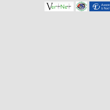
揭阳角蟾
Boulenophrys
hungtai
南澳岛角蟾
Boulenophrys
insularis
江氏角蟾
Boulenophrys
jiangi
景东角蟾
Boulenophrys
jingdongensis
井冈角蟾
Boulenophrys
jinggangensis
九连山角蟾
Boulenophrys
jiulianensis
挂墩角蟾
Boulenophrys
kuatunensis
雷山角蟾
Boulenophrys
leishanensis
荔波角蟾
Boulenophrys
liboensis
立春角蟾
Boulenophrys
lichun
林氏角蟾
Boulenophrys
lini
丽水角蟾
Boulenophrys
lishuiensis
庐山角蟾
Boulenophrys