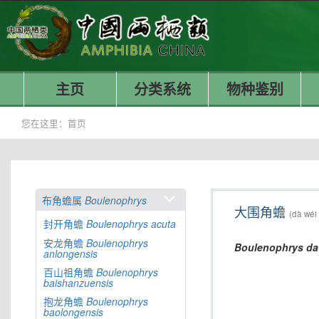
主页
分类系统
物种鉴别
您在这里：
首页
布角蟾属
Boulenophrys
大围角蟾
(dà wéi
封开角蟾
Boulenophrys
acuta
安龙角蟾
Boulenophrys
Boulenophrys
da
anlongensis
百山祖角蟾
Boulenophrys
baishanzuensis
抱龙角蟾
Boulenophrys
baolongensis