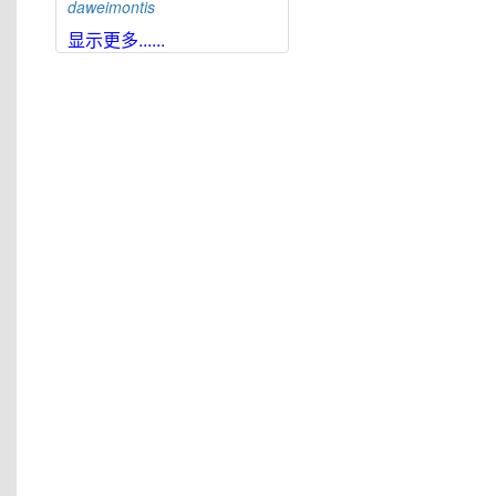
daweimontis
大雪山角蟾
Boulenophrys
显示更多......
daxuemontis
东莞角蟾
Boulenophrys
dongguanensis
东里角蟾
Boulenophrys
dongli
都庞岭角蟾
Boulenophrys
dupanglingensis
莲峰角蟾
Boulenophrys
elongata
梵净山角蟾
Boulenophrys
fanjingmontis
丰顺角蟾
Boulenophrys
fengshunensis
高栏岛角蟾
Boulenophrys
gaolanensis
顾莵角蟾
Boulenophrys
gutu
衡山角蟾
Boulenophrys
hengshanensis
黄牛石角蟾
Boulenophrys
huangniushiensis