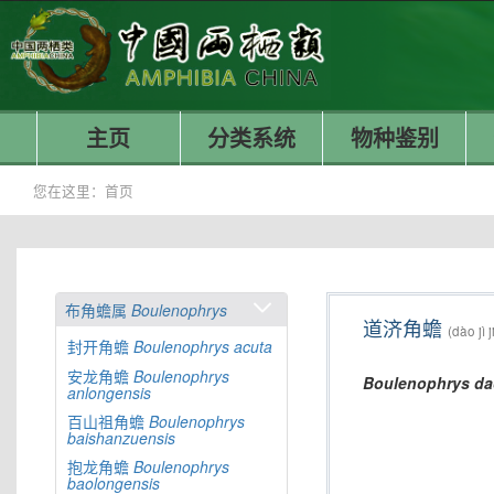
主页
分类系统
物种鉴别
您在这里：
首页
布角蟾属
Boulenophrys
道济角蟾
(dào jì 
封开角蟾
Boulenophrys
acuta
安龙角蟾
Boulenophrys
Boulenophrys
da
anlongensis
百山祖角蟾
Boulenophrys
baishanzuensis
抱龙角蟾
Boulenophrys
baolongensis