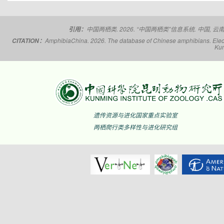
揭阳角蟾
Boulenophrys
hungtai
南澳岛角蟾
Boulenophrys
insularis
中国两栖类. 2026. “中国两栖类”信息系统. 中国, 云南省,
引用：
江氏角蟾
Boulenophrys
jiangi
AmphibiaChina. 2026. The database of Chinese amphibians. Electr
CITATION：
Kun
景东角蟾
Boulenophrys
jingdongensis
井冈角蟾
Boulenophrys
jinggangensis
九连山角蟾
Boulenophrys
jiulianensis
挂墩角蟾
Boulenophrys
遗传资源与进化国家重点实验室
kuatunensis
两栖爬行类多样性与进化研究组
雷山角蟾
Boulenophrys
leishanensis
荔波角蟾
Boulenophrys
liboensis
立春角蟾
Boulenophrys
lichun
林氏角蟾
Boulenophrys
lini
丽水角蟾
Boulenophrys
lishuiensis
庐山角蟾
Boulenophrys