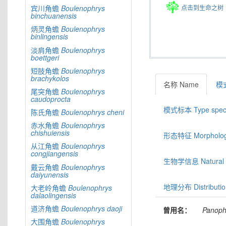
点击到生命之树
宾川角蟾
Boulenophrys
binchuanensis
炳灵角蟾
Boulenophrys
binlingensis
淡肩角蟾
Boulenophrys
boettgeri
短肢角蟾
Boulenophrys
brachykolos
名称 Name
模式
尾突角蟾
Boulenophrys
caudoprocta
模式标本 Type spec
陈氏角蟾
Boulenophrys
cheni
赤水角蟾
Boulenophrys
chishuiensis
形态特征 Morphologic
从江角蟾
Boulenophrys
congjiangensis
生物学信息 Natural hi
戴云角蟾
Boulenophrys
daiyunensis
地理分布 Distributio
大老岭角蟾
Boulenophrys
dalaolingensis
道济角蟾
Boulenophrys
daoji
曾用名：
Panoph
大围角蟾
Boulenophrys