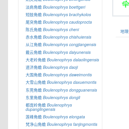
淡肩角蟾
Boulenophrys
boettgeri
短肢角蟾
Boulenophrys
brachykolos
尾突角蟾
Boulenophrys
caudoprocta
陈氏角蟾
Boulenophrys
cheni
地理分
赤水角蟾
Boulenophrys
chishuiensis
从江角蟾
Boulenophrys
congjiangensis
戴云角蟾
Boulenophrys
daiyunensis
大老岭角蟾
Boulenophrys
dalaolingensis
道济角蟾
Boulenophrys
daoji
大围角蟾
Boulenophrys
daweimontis
大雪山角蟾
Boulenophrys
daxuemontis
东莞角蟾
Boulenophrys
dongguanensis
东里角蟾
Boulenophrys
dongli
都庞岭角蟾
Boulenophrys
dupanglingensis
莲峰角蟾
Boulenophrys
elongata
梵净山角蟾
Boulenophrys
fanjingmontis