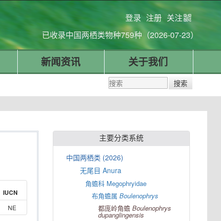
登录
注册
关注
已收录中国两栖类物种759种（2026-07-23）
新闻资讯
关于我们
主要分类系统
中国两栖类 (2026)
无尾目 Anura
角蟾科 Megophryidae
IUCN
布角蟾属
Boulenophrys
NE
都庞岭角蟾
Boulenophrys
dupanglingensis