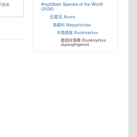
Amphibian Species of the World
卢宸祺
(2026)
无尾目 Anura
角蟾科 Megophryidae
布角蟾属
Boulenophrys
都庞岭角蟾
Boulenophrys
dupanglingensis