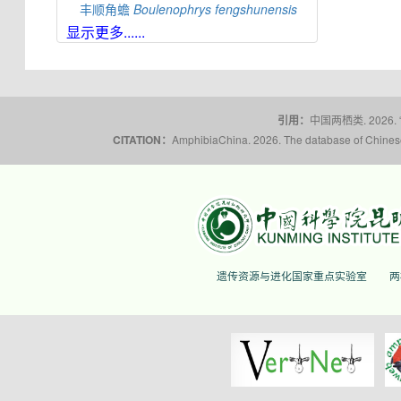
丰顺角蟾
Boulenophrys
fengshunensis
显示更多......
高栏岛角蟾
Boulenophrys
gaolanensis
顾莵角蟾
Boulenophrys
gutu
衡山角蟾
Boulenophrys
hengshanensis
黄牛石角蟾
Boulenophrys
huangniushiensis
引用：
中国两栖类. 2026.
揭阳角蟾
Boulenophrys
hungtai
CITATION：
AmphibiaChina. 2026. The database of Chinese 
南澳岛角蟾
Boulenophrys
insularis
江氏角蟾
Boulenophrys
jiangi
景东角蟾
Boulenophrys
jingdongensis
井冈角蟾
Boulenophrys
jinggangensis
九连山角蟾
Boulenophrys
jiulianensis
遗传资源与进化国家重点实验室
两
挂墩角蟾
Boulenophrys
kuatunensis
雷山角蟾
Boulenophrys
leishanensis
荔波角蟾
Boulenophrys
liboensis
立春角蟾
Boulenophrys
lichun
林氏角蟾
Boulenophrys
lini
丽水角蟾
Boulenophrys
lishuiensis