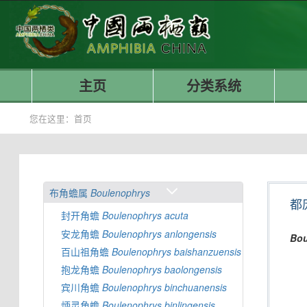
主页
分类系统
您在这里：
首页
布角蟾属
Boulenophrys
都
封开角蟾
Boulenophrys
acuta
安龙角蟾
Boulenophrys
anlongensis
Bou
百山祖角蟾
Boulenophrys
baishanzuensis
抱龙角蟾
Boulenophrys
baolongensis
宾川角蟾
Boulenophrys
binchuanensis
炳灵角蟾
Boulenophrys
binlingensis