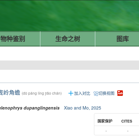
物种鉴别
生命之树
图库
庞岭角蟾
加入对比
切换视图
(dū páng lǐng jiǎo chán)
lenophrys
dupanglingensis
Xiao and Mo, 2025
国家保护
CITES
-
-