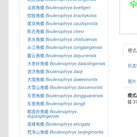
淡肩角蟾
Boulenophrys
boettgeri
短肢角蟾
Boulenophrys
brachykolos
尾突角蟾
Boulenophrys
caudoprocta
陈氏角蟾
Boulenophrys
cheni
赤水角蟾
Boulenophrys
chishuiensis
从江角蟾
Boulenophrys
congjiangensis
模式产
戴云角蟾
Boulenophrys
daiyunensis
大老岭角蟾
Boulenophrys
dalaolingensis
形态特
道济角蟾
Boulenophrys
daoji
大围角蟾
Boulenophrys
daweimontis
图片 
大雪山角蟾
Boulenophrys
daxuemontis
模式
东莞角蟾
Boulenophrys
dongguanensis
拔 3
东里角蟾
Boulenophrys
dongli
都庞岭角蟾
Boulenophrys
dupanglingensis
莲峰角蟾
Boulenophrys
elongata
梵净山角蟾
Boulenophrys
fanjingmontis