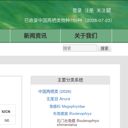
登录
注册
关注
已收录中国两栖类物种759种（2026-07-23）
新闻资讯
关于我们
主要分类系统
中国两栖类 (2026)
无尾目 Anura
角蟾科 Megophryidae
IUCN
布角蟾属
Boulenophrys
NE
石门台角蟾
Boulenophrys
shimentaina