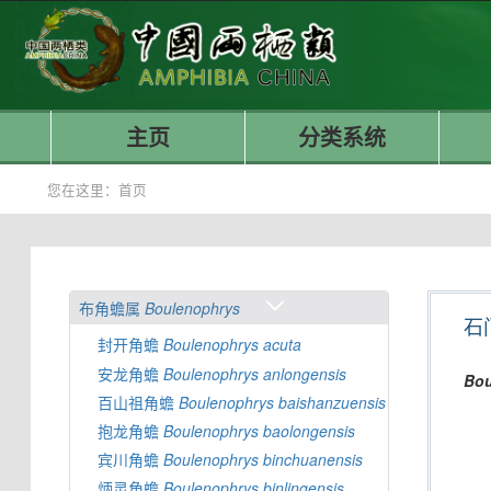
主页
分类系统
您在这里：
首页
布角蟾属
Boulenophrys
石
封开角蟾
Boulenophrys
acuta
安龙角蟾
Boulenophrys
anlongensis
Bou
百山祖角蟾
Boulenophrys
baishanzuensis
抱龙角蟾
Boulenophrys
baolongensis
宾川角蟾
Boulenophrys
binchuanensis
炳灵角蟾
Boulenophrys
binlingensis