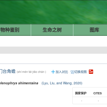
物种鉴别
生命之树
图库
门台角蟾
加入对比
切换视图
(shí mén tái jiǎo chán )
lenophrys
shimentaina
(Lyu, Liu, and Wang, 2020)
国家保护
CITES
-
-