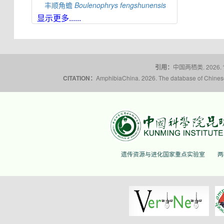
丰顺角蟾
Boulenophrys
fengshunensis
显示更多......
高栏岛角蟾
Boulenophrys
gaolanensis
顾莵角蟾
Boulenophrys
gutu
衡山角蟾
Boulenophrys
hengshanensis
黄牛石角蟾
Boulenophrys
huangniushiensis
引用：
中国两栖类. 2026.
揭阳角蟾
Boulenophrys
hungtai
CITATION：
AmphibiaChina. 2026. The database of Chinese 
南澳岛角蟾
Boulenophrys
insularis
江氏角蟾
Boulenophrys
jiangi
景东角蟾
Boulenophrys
jingdongensis
井冈角蟾
Boulenophrys
jinggangensis
九连山角蟾
Boulenophrys
jiulianensis
遗传资源与进化国家重点实验室
两
挂墩角蟾
Boulenophrys
kuatunensis
雷山角蟾
Boulenophrys
leishanensis
荔波角蟾
Boulenophrys
liboensis
立春角蟾
Boulenophrys
lichun
林氏角蟾
Boulenophrys
lini
丽水角蟾
Boulenophrys
lishuiensis