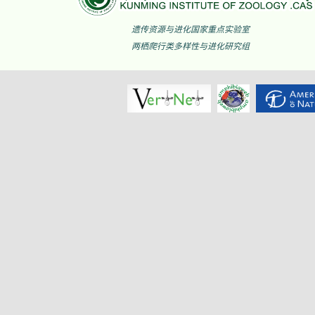
揭阳角蟾
Boulenophrys
hungtai
南澳岛角蟾
Boulenophrys
遗传资源与进化国家重点实验室
insularis
两栖爬行类多样性与进化研究组
江氏角蟾
Boulenophrys
jiangi
景东角蟾
Boulenophrys
jingdongensis
井冈角蟾
Boulenophrys
jinggangensis
九连山角蟾
Boulenophrys
jiulianensis
挂墩角蟾
Boulenophrys
kuatunensis
雷山角蟾
Boulenophrys
leishanensis
荔波角蟾
Boulenophrys
liboensis
立春角蟾
Boulenophrys
lichun
林氏角蟾
Boulenophrys
lini
丽水角蟾
Boulenophrys
lishuiensis
庐山角蟾
Boulenophrys