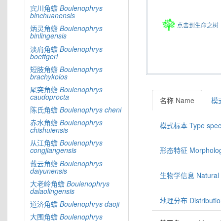
宾川角蟾
Boulenophrys
binchuanensis
点击到生命之树
炳灵角蟾
Boulenophrys
binlingensis
淡肩角蟾
Boulenophrys
boettgeri
短肢角蟾
Boulenophrys
brachykolos
尾突角蟾
Boulenophrys
caudoprocta
名称 Name
模式
陈氏角蟾
Boulenophrys
cheni
赤水角蟾
Boulenophrys
模式标本 Type spec
chishuiensis
从江角蟾
Boulenophrys
congjiangensis
形态特征 Morphologic
戴云角蟾
Boulenophrys
daiyunensis
生物学信息 Natural hi
大老岭角蟾
Boulenophrys
dalaolingensis
地理分布 Distributio
道济角蟾
Boulenophrys
daoji
大围角蟾
Boulenophrys