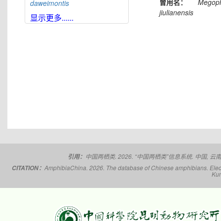
曾用名：
Megophr
daweimontis
jiulianensis
大雪山角蟾
Boulenophrys
显示更多......
daxuemontis
东莞角蟾
Boulenophrys
dongguanensis
东里角蟾
Boulenophrys
dongli
都庞岭角蟾
Boulenophrys
dupanglingensis
莲峰角蟾
Boulenophrys
elongata
梵净山角蟾
Boulenophrys
fanjingmontis
丰顺角蟾
Boulenophrys
fengshunensis
高栏岛角蟾
Boulenophrys
中国两栖类. 2026. “中国两栖类”信息系统. 中国, 云南省,
引用：
gaolanensis
AmphibiaChina. 2026. The database of Chinese amphibians. Electr
CITATION：
顾莵角蟾
Boulenophrys
gutu
Kun
衡山角蟾
Boulenophrys
hengshanensis
黄牛石角蟾
Boulenophrys
huangniushiensis