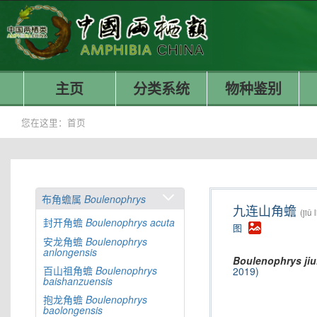
主页
分类系统
物种鉴别
您在这里：
首页
布角蟾属
Boulenophrys
九连山角蟾
(jiǔ
封开角蟾
Boulenophrys
acuta
图
安龙角蟾
Boulenophrys
anlongensis
Boulenophrys
ji
百山祖角蟾
Boulenophrys
2019)
baishanzuensis
抱龙角蟾
Boulenophrys
baolongensis