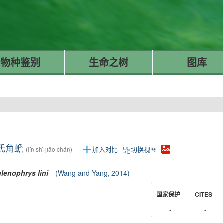
物种鉴别
生命之树
图库
氏角蟾
加入对比
切换视图
(lín shì jiǎo chán)
lenophrys
lini
(Wang and Yang, 2014)
国家保护
CITES
-
-