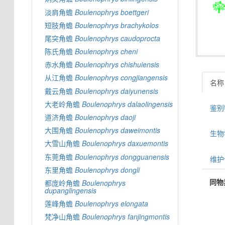
淡肩角蟾
Boulenophrys
boettgeri
短肢角蟾
Boulenophrys
brachykolos
尾突角蟾
Boulenophrys
caudoprocta
陈氏角蟾
Boulenophrys
cheni
赤水角蟾
Boulenophrys
chishuiensis
从江角蟾
Boulenophrys
congjiangensis
名称
戴云角蟾
Boulenophrys
daiyunensis
大老岭角蟾
Boulenophrys
dalaolingensis
鉴别特
道济角蟾
Boulenophrys
daoji
大围角蟾
Boulenophrys
daweimontis
生物学信
大雪山角蟾
Boulenophrys
daxuemontis
东莞角蟾
Boulenophrys
dongguanensis
维护
东里角蟾
Boulenophrys
dongli
同物
都庞岭角蟾
Boulenophrys
dupanglingensis
莲峰角蟾
Boulenophrys
elongata
梵净山角蟾
Boulenophrys
fanjingmontis