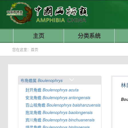
主页
分类系统
您在这里：
首页
布角蟾属
Boulenophrys
林
封开角蟾
Boulenophrys
acuta
安龙角蟾
Boulenophrys
anlongensis
Bou
百山祖角蟾
Boulenophrys
baishanzuensis
抱龙角蟾
Boulenophrys
baolongensis
宾川角蟾
Boulenophrys
binchuanensis
炳灵角蟾
Boulenophrys
binlingensis