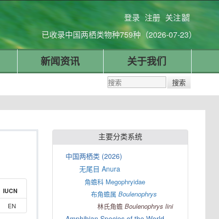
登录
注册
关注
已收录中国两栖类物种759种（2026-07-23）
新闻资讯
关于我们
主要分类系统
中国两栖类 (2026)
无尾目 Anura
角蟾科 Megophryidae
IUCN
布角蟾属
Boulenophrys
EN
林氏角蟾
Boulenophrys
lini
Amphibian Species of the World