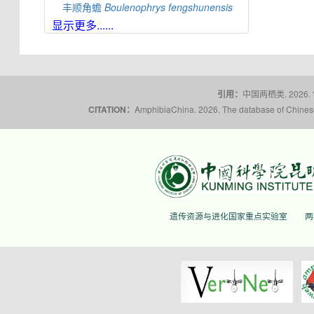
丰顺角蟾
Boulenophrys
fengshunensis
显示更多......
高栏岛角蟾
Boulenophrys
gaolanensis
顾莵角蟾
Boulenophrys
gutu
衡山角蟾
Boulenophrys
hengshanensis
黄牛石角蟾
Boulenophrys
huangniushiensis
引用：
中国两栖类. 2026.
揭阳角蟾
Boulenophrys
hungtai
CITATION：
AmphibiaChina. 2026. The database of Chinese 
南澳岛角蟾
Boulenophrys
insularis
江氏角蟾
Boulenophrys
jiangi
景东角蟾
Boulenophrys
jingdongensis
井冈角蟾
Boulenophrys
jinggangensis
九连山角蟾
Boulenophrys
jiulianensis
遗传资源与进化国家重点实验室
两
挂墩角蟾
Boulenophrys
kuatunensis
雷山角蟾
Boulenophrys
leishanensis
荔波角蟾
Boulenophrys
liboensis
立春角蟾
Boulenophrys
lichun
林氏角蟾
Boulenophrys
lini
丽水角蟾
Boulenophrys
lishuiensis