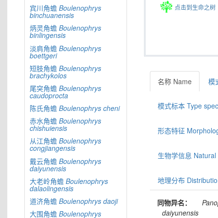
点击到生命之树
宾川角蟾
Boulenophrys
binchuanensis
炳灵角蟾
Boulenophrys
binlingensis
淡肩角蟾
Boulenophrys
boettgeri
短肢角蟾
Boulenophrys
brachykolos
名称 Name
模式
尾突角蟾
Boulenophrys
caudoprocta
模式标本 Type spec
陈氏角蟾
Boulenophrys
cheni
赤水角蟾
Boulenophrys
chishuiensis
形态特征 Morphologic
从江角蟾
Boulenophrys
congjiangensis
生物学信息 Natural hi
戴云角蟾
Boulenophrys
daiyunensis
地理分布 Distributio
大老岭角蟾
Boulenophrys
dalaolingensis
道济角蟾
Boulenophrys
daoji
同物异名：
Pano
daiyunensis
大围角蟾
Boulenophrys