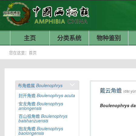
主页
分类系统
物种鉴别
您在这里：
首页
布角蟾属
Boulenophrys
戴云角蟾
(dài yún
封开角蟾
Boulenophrys
acuta
安龙角蟾
Boulenophrys
Boulenophrys
da
anlongensis
百山祖角蟾
Boulenophrys
baishanzuensis
抱龙角蟾
Boulenophrys
baolongensis