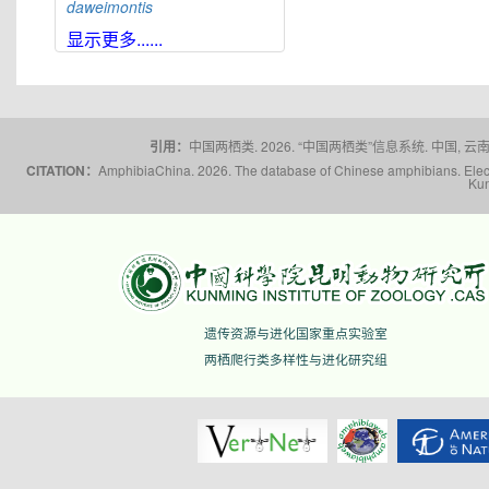
daweimontis
大雪山角蟾
Boulenophrys
显示更多......
daxuemontis
东莞角蟾
Boulenophrys
dongguanensis
东里角蟾
Boulenophrys
dongli
引用：
中国两栖类. 2026. “中国两栖类”信息系统. 中国, 云南省,
都庞岭角蟾
Boulenophrys
dupanglingensis
CITATION：
AmphibiaChina. 2026. The database of Chinese amphibians. Electr
Kun
莲峰角蟾
Boulenophrys
elongata
梵净山角蟾
Boulenophrys
fanjingmontis
丰顺角蟾
Boulenophrys
fengshunensis
高栏岛角蟾
Boulenophrys
遗传资源与进化国家重点实验室
gaolanensis
两栖爬行类多样性与进化研究组
顾莵角蟾
Boulenophrys
gutu
衡山角蟾
Boulenophrys
hengshanensis
黄牛石角蟾
Boulenophrys
huangniushiensis