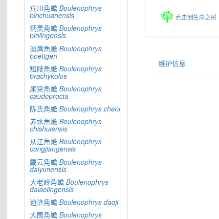
宾川角蟾
Boulenophrys
binchuanensis
点击到生命之树
炳灵角蟾
Boulenophrys
binlingensis
淡肩角蟾
Boulenophrys
boettgeri
维护信息
短肢角蟾
Boulenophrys
brachykolos
尾突角蟾
Boulenophrys
caudoprocta
陈氏角蟾
Boulenophrys
cheni
赤水角蟾
Boulenophrys
chishuiensis
从江角蟾
Boulenophrys
congjiangensis
戴云角蟾
Boulenophrys
daiyunensis
大老岭角蟾
Boulenophrys
dalaolingensis
道济角蟾
Boulenophrys
daoji
大围角蟾
Boulenophrys