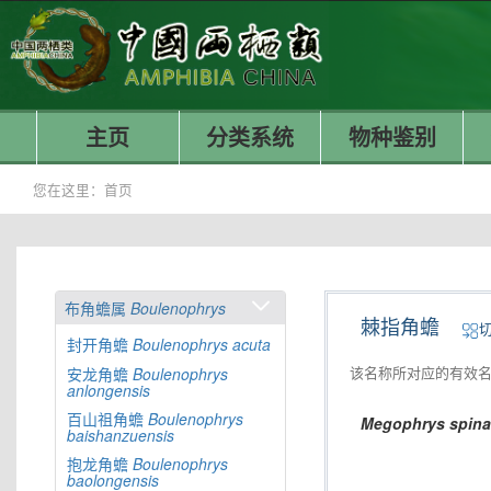
主页
分类系统
物种鉴别
您在这里：
首页
布角蟾属
Boulenophrys
棘指角蟾
封开角蟾
Boulenophrys
acuta
该名称所对应的有效
安龙角蟾
Boulenophrys
anlongensis
百山祖角蟾
Boulenophrys
Megophrys
spina
baishanzuensis
抱龙角蟾
Boulenophrys
baolongensis