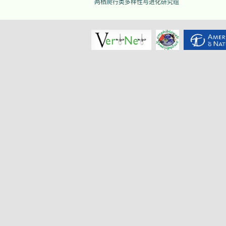
两栖爬行类多样性与进化研究组
揭阳角蟾
Boulenophrys
hungtai
南澳岛角蟾
Boulenophrys
insularis
江氏角蟾
Boulenophrys
jiangi
景东角蟾
Boulenophrys
jingdongensis
井冈角蟾
Boulenophrys
jinggangensis
九连山角蟾
Boulenophrys
jiulianensis
挂墩角蟾
Boulenophrys
kuatunensis
雷山角蟾
Boulenophrys
leishanensis
荔波角蟾
Boulenophrys
liboensis
立春角蟾
Boulenophrys
lichun
林氏角蟾
Boulenophrys
lini
丽水角蟾
Boulenophrys
lishuiensis
庐山角蟾
Boulenophrys