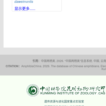
daweimontis
大雪山角蟾
Boulenophrys
显示更多......
daxuemontis
东莞角蟾
Boulenophrys
dongguanensis
东里角蟾
Boulenophrys
dongli
都庞岭角蟾
Boulenophrys
dupanglingensis
莲峰角蟾
Boulenophrys
elongata
梵净山角蟾
Boulenophrys
fanjingmontis
引用：
中国两栖类. 2026. “中国两栖类”信息系统. 中国, 云南省,
丰顺角蟾
Boulenophrys
fengshunensis
CITATION：
AmphibiaChina. 2026. The database of Chinese amphibians. Electr
Kun
高栏岛角蟾
Boulenophrys
gaolanensis
顾莵角蟾
Boulenophrys
gutu
衡山角蟾
Boulenophrys
hengshanensis
黄牛石角蟾
Boulenophrys
遗传资源与进化国家重点实验室
huangniushiensis