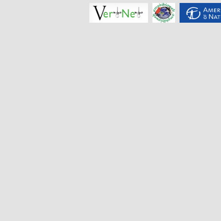
揭阳角蟾
Boulenophrys
hungtai
南澳岛角蟾
Boulenophrys
insularis
江氏角蟾
Boulenophrys
jiangi
景东角蟾
Boulenophrys
jingdongensis
井冈角蟾
Boulenophrys
jinggangensis
九连山角蟾
Boulenophrys
jiulianensis
挂墩角蟾
Boulenophrys
kuatunensis
雷山角蟾
Boulenophrys
leishanensis
荔波角蟾
Boulenophrys
liboensis
立春角蟾
Boulenophrys
lichun
林氏角蟾
Boulenophrys
lini
丽水角蟾
Boulenophrys
lishuiensis
庐山角蟾
Boulenophrys