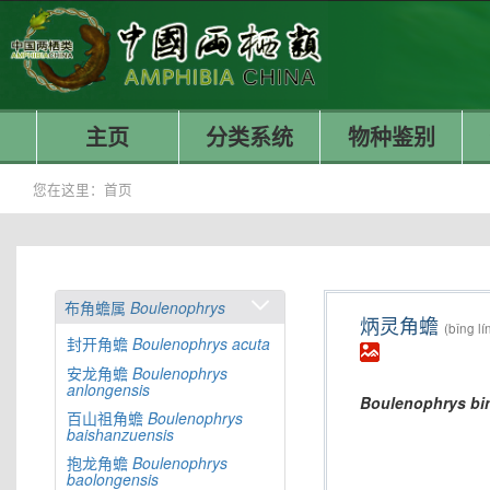
主页
分类系统
物种鉴别
您在这里：
首页
布角蟾属
Boulenophrys
炳灵角蟾
(bǐng lí
封开角蟾
Boulenophrys
acuta
安龙角蟾
Boulenophrys
anlongensis
Boulenophrys
bi
百山祖角蟾
Boulenophrys
baishanzuensis
抱龙角蟾
Boulenophrys
baolongensis