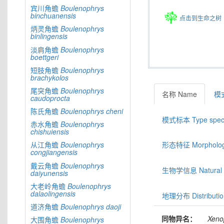
宾川角蟾
Boulenophrys
binchuanensis
点击到生命之树
炳灵角蟾
Boulenophrys
binlingensis
淡肩角蟾
Boulenophrys
boettgeri
短肢角蟾
Boulenophrys
brachykolos
尾突角蟾
Boulenophrys
名称 Name
模式
caudoprocta
陈氏角蟾
Boulenophrys
cheni
模式标本 Type spec
赤水角蟾
Boulenophrys
chishuiensis
从江角蟾
Boulenophrys
形态特征 Morphologic
congjiangensis
戴云角蟾
Boulenophrys
生物学信息 Natural hi
daiyunensis
大老岭角蟾
Boulenophrys
dalaolingensis
地理分布 Distributio
道济角蟾
Boulenophrys
daoji
同物异名：
Xeno
大围角蟾
Boulenophrys