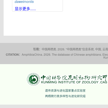
daweimontis
大雪山角蟾
Boulenophrys
显示更多......
daxuemontis
东莞角蟾
Boulenophrys
dongguanensis
东里角蟾
Boulenophrys
dongli
都庞岭角蟾
Boulenophrys
dupanglingensis
莲峰角蟾
Boulenophrys
elongata
引用：
中国两栖类. 2026. “中国两栖类”信息系统. 中国, 云南省,
梵净山角蟾
Boulenophrys
CITATION：
AmphibiaChina. 2026. The database of Chinese amphibians. Electr
fanjingmontis
Kun
丰顺角蟾
Boulenophrys
fengshunensis
高栏岛角蟾
Boulenophrys
gaolanensis
顾莵角蟾
Boulenophrys
gutu
衡山角蟾
Boulenophrys
遗传资源与进化国家重点实验室
hengshanensis
两栖爬行类多样性与进化研究组
黄牛石角蟾
Boulenophrys
huangniushiensis