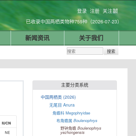
登录
注册
关注
已收录中国两栖类物种759种（2026-07-23）
新闻资讯
关于我们
主要分类系统
中国两栖类 (2026)
无尾目 Anura
角蟾科 Megophryidae
布角蟾属
Boulenophrys
IUCN
野钟角蟾
Boulenophrys
yezhongensis
NE