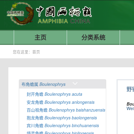
主页
分类系统
您在这里：
首页
布角蟾属
Boulenophrys
野
封开角蟾
Boulenophrys
acuta
安龙角蟾
Boulenophrys
anlongensis
Bou
Wei
百山祖角蟾
Boulenophrys
baishanzuensis
抱龙角蟾
Boulenophrys
baolongensis
宾川角蟾
Boulenophrys
binchuanensis
炳灵角蟾
Boulenophrys
binlingensis