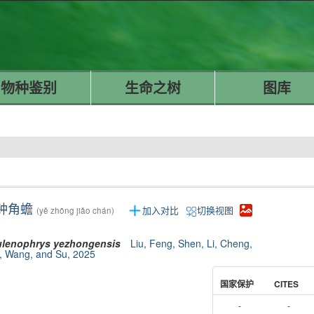
物种鉴别
生命之树
图库
钟角蟾
加入对比
切换视图
(yě zhōng jiǎo chán)
lenophrys
yezhongensis
Liu, Feng, Shen, Li, Cheng,
, Wang, and Su, 2025
国家保护
CITES
-
-