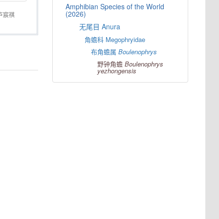
Amphibian Species of the World
(2026)
卢宸祺
无尾目 Anura
角蟾科 Megophryidae
布角蟾属
Boulenophrys
野钟角蟾
Boulenophrys
yezhongensis