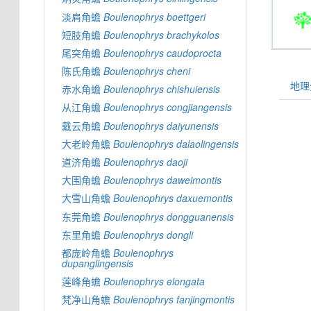
淡肩角蟾
Boulenophrys
boettgeri
短肢角蟾
Boulenophrys
brachykolos
尾突角蟾
Boulenophrys
caudoprocta
陈氏角蟾
Boulenophrys
cheni
地理分
赤水角蟾
Boulenophrys
chishuiensis
从江角蟾
Boulenophrys
congjiangensis
戴云角蟾
Boulenophrys
daiyunensis
大老岭角蟾
Boulenophrys
dalaolingensis
道济角蟾
Boulenophrys
daoji
大围角蟾
Boulenophrys
daweimontis
大雪山角蟾
Boulenophrys
daxuemontis
东莞角蟾
Boulenophrys
dongguanensis
东里角蟾
Boulenophrys
dongli
都庞岭角蟾
Boulenophrys
dupanglingensis
莲峰角蟾
Boulenophrys
elongata
梵净山角蟾
Boulenophrys
fanjingmontis