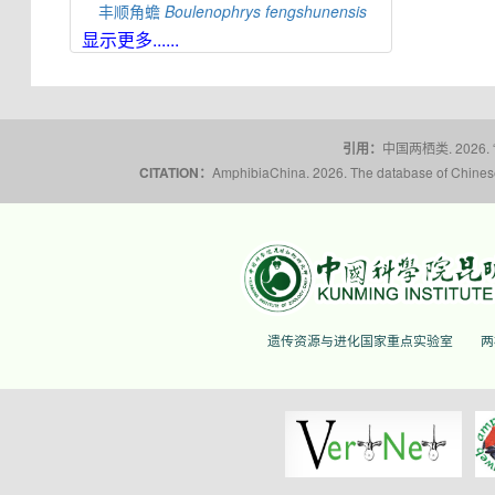
丰顺角蟾
Boulenophrys
fengshunensis
显示更多......
高栏岛角蟾
Boulenophrys
gaolanensis
顾莵角蟾
Boulenophrys
gutu
衡山角蟾
Boulenophrys
hengshanensis
黄牛石角蟾
Boulenophrys
huangniushiensis
引用：
中国两栖类. 2026.
揭阳角蟾
Boulenophrys
hungtai
CITATION：
AmphibiaChina. 2026. The database of Chinese 
南澳岛角蟾
Boulenophrys
insularis
江氏角蟾
Boulenophrys
jiangi
景东角蟾
Boulenophrys
jingdongensis
井冈角蟾
Boulenophrys
jinggangensis
九连山角蟾
Boulenophrys
jiulianensis
遗传资源与进化国家重点实验室
两
挂墩角蟾
Boulenophrys
kuatunensis
雷山角蟾
Boulenophrys
leishanensis
荔波角蟾
Boulenophrys
liboensis
立春角蟾
Boulenophrys
lichun
林氏角蟾
Boulenophrys
lini
丽水角蟾
Boulenophrys
lishuiensis