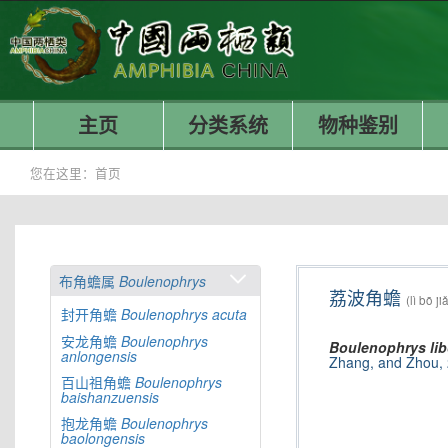
主页
分类系统
物种鉴别
您在这里：
首页
布角蟾属
Boulenophrys
荔波角蟾
(lì bō j
封开角蟾
Boulenophrys
acuta
安龙角蟾
Boulenophrys
Boulenophrys
li
anlongensis
Zhang, and Zhou,
百山祖角蟾
Boulenophrys
baishanzuensis
抱龙角蟾
Boulenophrys
baolongensis