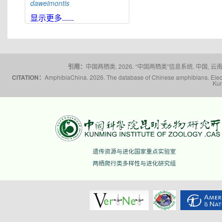
daweimontis
大雪山角蟾
Boulenophrys
显示更多......
daxuemontis
东莞角蟾
Boulenophrys
dongguanensis
东里角蟾
Boulenophrys
dongli
引用：
中国两栖类. 2026. “中国两栖类”信息系统. 中国, 云南省,
都庞岭角蟾
Boulenophrys
dupanglingensis
CITATION：
AmphibiaChina. 2026. The database of Chinese amphibians. Electr
Kun
莲峰角蟾
Boulenophrys
elongata
梵净山角蟾
Boulenophrys
fanjingmontis
丰顺角蟾
Boulenophrys
fengshunensis
高栏岛角蟾
Boulenophrys
遗传资源与进化国家重点实验室
gaolanensis
两栖爬行类多样性与进化研究组
顾莵角蟾
Boulenophrys
gutu
衡山角蟾
Boulenophrys
hengshanensis
黄牛石角蟾
Boulenophrys
huangniushiensis