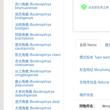
宾川角蟾
Boulenophrys
点击到生命之树
binchuanensis
炳灵角蟾
Boulenophrys
binlingensis
淡肩角蟾
Boulenophrys
boettgeri
短肢角蟾
Boulenophrys
brachykolos
尾突角蟾
Boulenophrys
名称 Name
模式
caudoprocta
陈氏角蟾
Boulenophrys
cheni
模式标本 Type spec
赤水角蟾
Boulenophrys
chishuiensis
形态特征 Morphologic
从江角蟾
Boulenophrys
congjiangensis
戴云角蟾
Boulenophrys
生物学信息 Natural hi
daiyunensis
大老岭角蟾
Boulenophrys
维护信息
dalaolingensis
道济角蟾
Boulenophrys
daoji
同物异名：
Xeno
大围角蟾
Boulenophrys