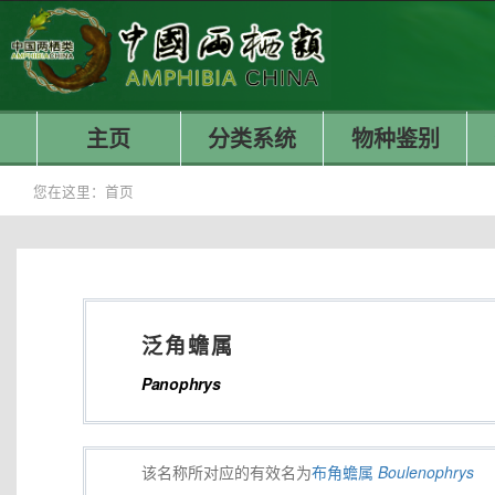
主页
分类系统
物种鉴别
您在这里：
首页
泛角蟾属
Panophrys
该名称所对应的有效名为
布角蟾属
Boulenophrys