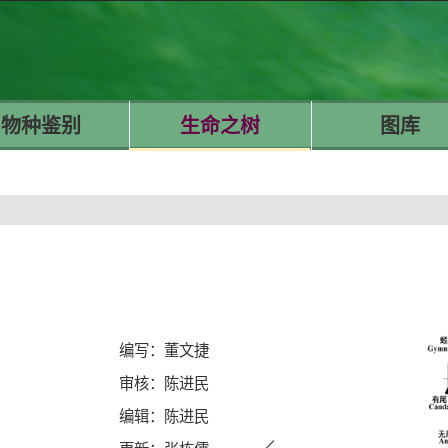
物种鉴别
生命之树
图库
编写：董文捷
审核：陈进民
编辑：陈进民