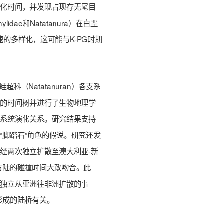
分化时间，并发现占现存无尾目
lidae和Natatanura）在白垩
快速的多样化，这可能与K-PG时期
科（Natatanuran）各支系
科的时间树并进行了生物地理学
的系统演化关系。研究结果支持
“脚踏石”角色的假说。研究还发
经两次独立扩散至澳大利亚-新
古陆的碰撞时间大致吻合。此
次独立从亚洲往非洲扩散的事
形成的陆桥有关。