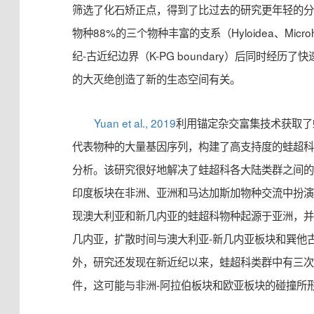
筛选了化石矫正点，得到了比过去的研究更年轻的
物种88%的三个物种丰富的支系（Hyloidea、Microhy
纪-古近纪边界（K-PG boundary）后同时经历了
的大灭绝创造了新的生态空间有关。
Yuan et al., 2019
利用锚定杂交富集技术获取了蛙超
代表物种的大量基因序列，构建了高支持度的蛙超
分析。该研究很好地解决了蛙超科各大陆类群之间
印度板块在非洲、亚洲和马达加斯加物种交流中扮演
现澳大利亚和新几内亚的蛙超科物种起源于亚洲，并
几内亚，扩散时间与澳大利亚-新几内亚板块和巽他
外，研究还发现在新近纪以来，蛙超科类群中有三
件，这可能与非洲-阿拉伯板块和欧亚板块的碰撞所