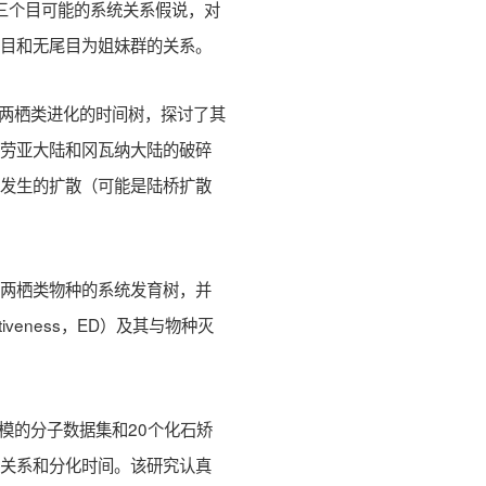
对三个目可能的系统关系假说，对
尾目和无尾目为姐妹群的关系。
了两栖类进化的时间树，探讨了其
后劳亚大陆和冈瓦纳大陆的破碎
期发生的扩散（可能是陆桥扩散
。
生两栖类物种的系统发育树，并
ctiveness，ED）及其与物种灭
模的分子数据集和20个化石矫
育关系和分化时间。该研究认真