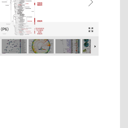
.1（P6）