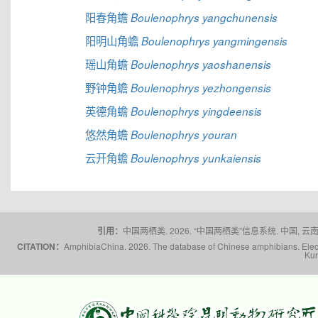
阳春角蟾
Boulenophrys yangchunensis
阳明山角蟾
Boulenophrys yangmingensis
瑶山角蟾
Boulenophrys yaoshanensis
野钟角蟾
Boulenophrys yezhongensis
英德角蟾
Boulenophrys yingdeensis
悠然角蟾
Boulenophrys youran
云开角蟾
Boulenophrys yunkaiensis
引用：
中国两栖类. 2026. “中国两栖类”信息系统. 中国, 云南省,
CITATION：
AmphibiaChina. 2026. The database of Chinese amphibians. Electr
Kun