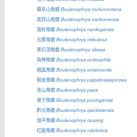
幕阜山角蟾
Boulenophrys mufumontana
南昆山角蟾
Boulenophrys nankunensis
南岭角蟾
Boulenophrys nanlingensis
云雾角蟾
Boulenophrys nebulosa
黑石顶角蟾
Boulenophrys obesa
雨神角蟾
Boulenophrys ombrophila
峨眉角蟾
Boulenophrys omeimontis
粗皮角蟾
Boulenophrys palpebralespinosa
连山角蟾
Boulenophrys pepe
普宁角蟾
Boulenophrys puningensis
黔北角蟾
Boulenophrys qianbeiensis
饶平角蟾
Boulenophrys raoping
红股角蟾
Boulenophrys rubrimera