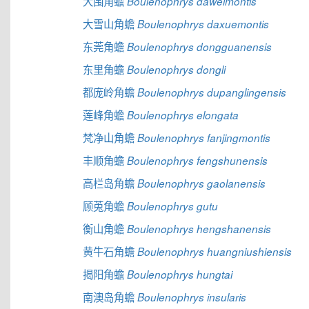
大围角蟾
Boulenophrys daweimontis
大雪山角蟾
Boulenophrys daxuemontis
东莞角蟾
Boulenophrys dongguanensis
东里角蟾
Boulenophrys dongli
都庞岭角蟾
Boulenophrys dupanglingensis
莲峰角蟾
Boulenophrys elongata
梵净山角蟾
Boulenophrys fanjingmontis
丰顺角蟾
Boulenophrys fengshunensis
高栏岛角蟾
Boulenophrys gaolanensis
顾莵角蟾
Boulenophrys gutu
衡山角蟾
Boulenophrys hengshanensis
黄牛石角蟾
Boulenophrys huangniushiensis
揭阳角蟾
Boulenophrys hungtai
南澳岛角蟾
Boulenophrys insularis