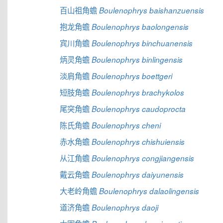
百山祖角蟾
Boulenophrys baishanzuensis
抱龙角蟾
Boulenophrys baolongensis
宾川角蟾
Boulenophrys binchuanensis
炳灵角蟾
Boulenophrys binlingensis
淡肩角蟾
Boulenophrys boettgeri
短肢角蟾
Boulenophrys brachykolos
尾突角蟾
Boulenophrys caudoprocta
陈氏角蟾
Boulenophrys cheni
赤水角蟾
Boulenophrys chishuiensis
从江角蟾
Boulenophrys congjiangensis
戴云角蟾
Boulenophrys daiyunensis
大老岭角蟾
Boulenophrys dalaolingensis
道济角蟾
Boulenophrys daoji