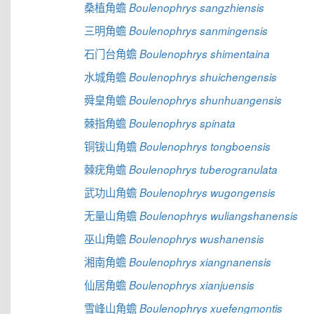
桑植角蟾
Boulenophrys sangzhiensis
三明角蟾
Boulenophrys sanmingensis
石门台角蟾
Boulenophrys shimentaina
水城角蟾
Boulenophrys shuichengensis
舜皇角蟾
Boulenophrys shunhuangensis
棘指角蟾
Boulenophrys spinata
铜钹山角蟾
Boulenophrys tongboensis
棘疣角蟾
Boulenophrys tuberogranulata
武功山角蟾
Boulenophrys wugongensis
无量山角蟾
Boulenophrys wuliangshanensis
巫山角蟾
Boulenophrys wushanensis
湘南角蟾
Boulenophrys xiangnanensis
仙居角蟾
Boulenophrys xianjuensis
雪峰山角蟾
Boulenophrys xuefengmontis