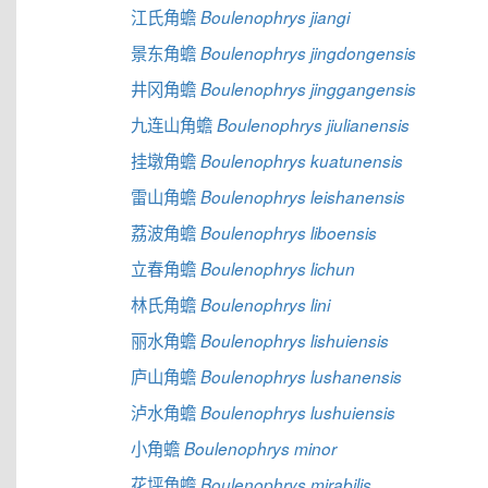
江氏角蟾
Boulenophrys jiangi
景东角蟾
Boulenophrys jingdongensis
井冈角蟾
Boulenophrys jinggangensis
九连山角蟾
Boulenophrys jiulianensis
挂墩角蟾
Boulenophrys kuatunensis
雷山角蟾
Boulenophrys leishanensis
荔波角蟾
Boulenophrys liboensis
立春角蟾
Boulenophrys lichun
林氏角蟾
Boulenophrys lini
丽水角蟾
Boulenophrys lishuiensis
庐山角蟾
Boulenophrys lushanensis
泸水角蟾
Boulenophrys lushuiensis
小角蟾
Boulenophrys minor
花坪角蟾
Boulenophrys mirabilis