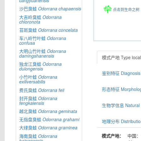
cangyuanensis
沙巴臭蛙
Odorrana
chapaensis
点击到生命之树
大吉岭臭蛙
Odorrana
chloronota
苔斑臭蛙
Odorrana
concelata
车八岭竹叶蛙
Odorrana
confusa
大明山竹叶蛙
Odorrana
damingshanensis
模式产地 Type locali
独龙江臭蛙
Odorrana
dulongensis
鉴别特征 Diagnosis
小竹叶蛙
Odorrana
exiliversabilis
形态特征 Morphologic
费氏臭蛙
Odorrana
feii
封开臭蛙
Odorrana
fengkaiensis
生物学信息 Natural hi
越北臭蛙
Odorrana
geminata
无指盘臭蛙
Odorrana
grahami
地理分布 Distributio
大绿臭蛙
Odorrana
graminea
模式产地：
中国：
海南臭蛙
Odorrana
hainanensis