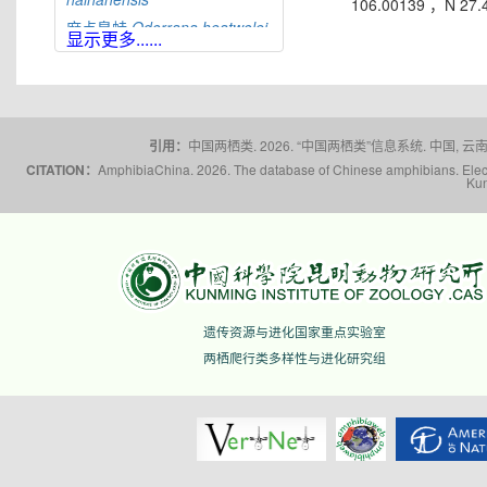
106.00139 ，N 27
麻点臭蛙
Odorrana
heatwolei
显示更多......
合江臭蛙
Odorrana
hejiangensis
黄岗臭蛙
Odorrana
huanggangensis
宜昌臭蛙
Odorrana
引用：
中国两栖类. 2026. “中国两栖类”信息系统. 中国, 云南省,
ichangensis
CITATION：
AmphibiaChina. 2026. The database of Chinese amphibians. Electr
Kun
景东臭蛙
Odorrana
jingdongensis
筠连臭蛙
Odorrana
junlianensis
光雾臭蛙
Odorrana
kuangwuensis
贵州臭蛙
Odorrana
遗传资源与进化国家重点实验室
kweichowensis
两栖爬行类多样性与进化研究组
雷山臭蛙
Odorrana
leishanensis
龙头山臭蛙
Odorrana
leporipes
荔波臭蛙
Odorrana
liboensis
荔浦臭蛙
Odorrana
lipuensis