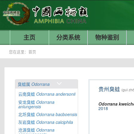
主页
分类系统
物种鉴别
您在这里：
首页
臭蛙属
Odorrana
贵州臭蛙
(guì zh
云南臭蛙
Odorrana
andersonii
安龙臭蛙
Odorrana
Odorrana
kweich
anlungensis
2018
北圻臭蛙
Odorrana
bacboensis
灰岩臭蛙
Odorrana
calciphila
沧源臭蛙
Odorrana