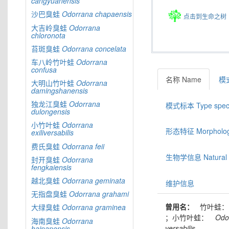
cangyuanensis
沙巴臭蛙
Odorrana
chapaensis
点击到生命之树
大吉岭臭蛙
Odorrana
chloronota
苔斑臭蛙
Odorrana
concelata
车八岭竹叶蛙
Odorrana
confusa
名称 Name
模式
大明山竹叶蛙
Odorrana
damingshanensis
独龙江臭蛙
Odorrana
模式标本 Type spec
dulongensis
小竹叶蛙
Odorrana
形态特征 Morphologic
exiliversabilis
费氏臭蛙
Odorrana
feii
生物学信息 Natural hi
封开臭蛙
Odorrana
fengkaiensis
越北臭蛙
Odorrana
geminata
维护信息
无指盘臭蛙
Odorrana
grahami
曾用名：
竹叶蛙：
大绿臭蛙
Odorrana
graminea
；小竹叶蛙：
Odor
海南臭蛙
Odorrana
versabilis
hainanensis