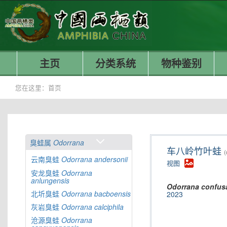
主页
分类系统
物种鉴别
您在这里：
首页
臭蛙属
Odorrana
车八岭竹叶蛙
(
云南臭蛙
Odorrana
andersonii
视图
安龙臭蛙
Odorrana
anlungensis
Odorrana
confus
北圻臭蛙
Odorrana
bacboensis
2023
灰岩臭蛙
Odorrana
calciphila
沧源臭蛙
Odorrana