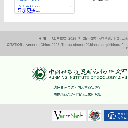
麻点臭蛙
Odorrana
heatwolei
显示更多......
合江臭蛙
Odorrana
hejiangensis
黄岗臭蛙
Odorrana
huanggangensis
宜昌臭蛙
Odorrana
引用：
中国两栖类. 2026. “中国两栖类”信息系统. 中国, 云南省,
ichangensis
CITATION：
AmphibiaChina. 2026. The database of Chinese amphibians. Electr
Kun
景东臭蛙
Odorrana
jingdongensis
筠连臭蛙
Odorrana
junlianensis
光雾臭蛙
Odorrana
kuangwuensis
贵州臭蛙
Odorrana
遗传资源与进化国家重点实验室
kweichowensis
两栖爬行类多样性与进化研究组
雷山臭蛙
Odorrana
leishanensis
龙头山臭蛙
Odorrana
leporipes
荔波臭蛙
Odorrana
liboensis
荔浦臭蛙
Odorrana
lipuensis