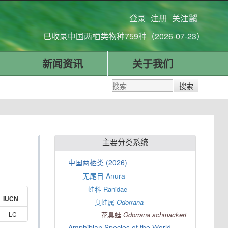
登录
注册
关注
已收录中国两栖类物种759种（2026-07-23）
新闻资讯
关于我们
主要分类系统
中国两栖类 (2026)
无尾目 Anura
蛙科 Ranidae
IUCN
臭蛙属
Odorrana
LC
花臭蛙
Odorrana
schmackeri
Amphibian Species of the World