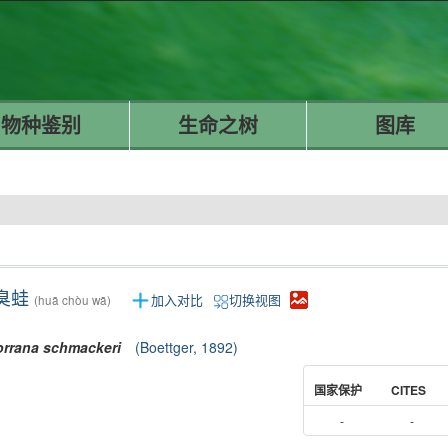
物种鉴别
生命之树
图库
臭蛙
加入对比
切换视图
(huā chòu wā)
rrana
schmackeri
(Boettger, 1892)
国家保护
CITES
-
-