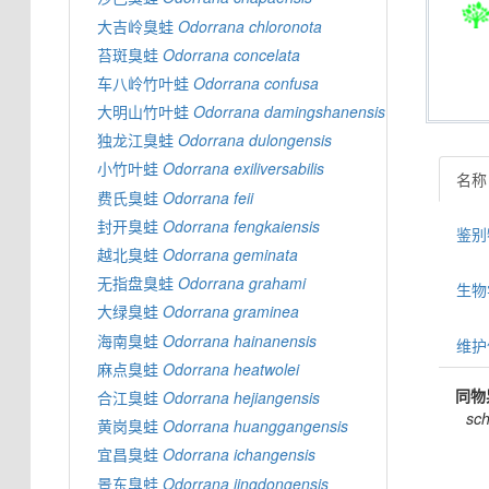
大吉岭臭蛙
Odorrana
chloronota
苔斑臭蛙
Odorrana
concelata
车八岭竹叶蛙
Odorrana
confusa
大明山竹叶蛙
Odorrana
damingshanensis
独龙江臭蛙
Odorrana
dulongensis
小竹叶蛙
Odorrana
exiliversabilis
名称
费氏臭蛙
Odorrana
feii
封开臭蛙
Odorrana
fengkaiensis
鉴别特
越北臭蛙
Odorrana
geminata
无指盘臭蛙
Odorrana
grahami
生物学信
大绿臭蛙
Odorrana
graminea
海南臭蛙
Odorrana
hainanensis
维护
麻点臭蛙
Odorrana
heatwolei
同物
合江臭蛙
Odorrana
hejiangensis
sc
黄岗臭蛙
Odorrana
huanggangensis
宜昌臭蛙
Odorrana
ichangensis
景东臭蛙
Odorrana
jingdongensis