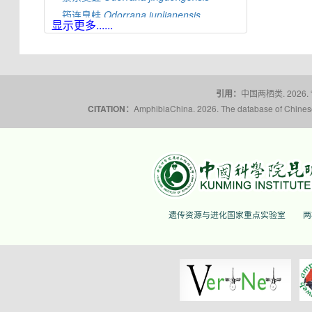
筠连臭蛙
Odorrana
junlianensis
显示更多......
光雾臭蛙
Odorrana
kuangwuensis
贵州臭蛙
Odorrana
kweichowensis
雷山臭蛙
Odorrana
leishanensis
龙头山臭蛙
Odorrana
leporipes
引用：
中国两栖类. 2026.
荔波臭蛙
Odorrana
liboensis
CITATION：
AmphibiaChina. 2026. The database of Chinese 
荔浦臭蛙
Odorrana
lipuensis
龙胜臭蛙
Odorrana
lungshengensis
大耳臭蛙
Odorrana
macrotympana
绿臭蛙
Odorrana
margaretae
南江臭蛙
Odorrana
nanjiangensis
长吻臭蛙
Odorrana
nasica
遗传资源与进化国家重点实验室
两
鸭嘴竹叶蛙
Odorrana
nasuta
桑植臭蛙
Odorrana
sangzhiensis
花臭蛙
Odorrana
schmackeri
苏典臭蛙
Odorrana
sudianensis
棕背臭蛙
Odorrana
swinhoana