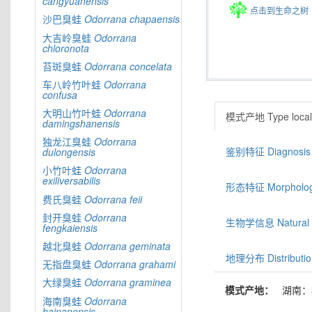
cangyuanensis
点击到生命之树
沙巴臭蛙
Odorrana
chapaensis
大吉岭臭蛙
Odorrana
chloronota
苔斑臭蛙
Odorrana
concelata
车八岭竹叶蛙
Odorrana
confusa
大明山竹叶蛙
Odorrana
模式产地 Type locali
damingshanensis
独龙江臭蛙
Odorrana
鉴别特征 Diagnosis
dulongensis
小竹叶蛙
Odorrana
exiliversabilis
形态特征 Morphologic
费氏臭蛙
Odorrana
feii
封开臭蛙
Odorrana
生物学信息 Natural hi
fengkaiensis
越北臭蛙
Odorrana
geminata
地理分布 Distributio
无指盘臭蛙
Odorrana
grahami
大绿臭蛙
Odorrana
graminea
模式产地：
湖南：
海南臭蛙
Odorrana
hainanensis