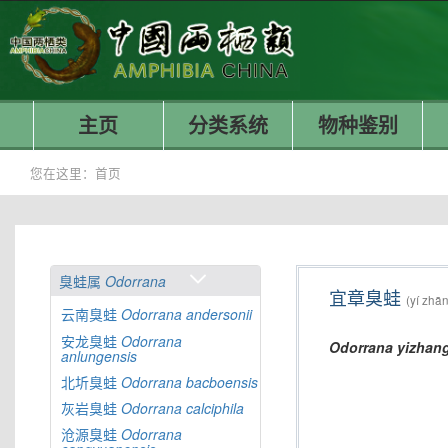
主页
分类系统
物种鉴别
您在这里：
首页
臭蛙属
Odorrana
宜章臭蛙
(yí zhā
云南臭蛙
Odorrana
andersonii
安龙臭蛙
Odorrana
Odorrana
yizhan
anlungensis
北圻臭蛙
Odorrana
bacboensis
灰岩臭蛙
Odorrana
calciphila
沧源臭蛙
Odorrana