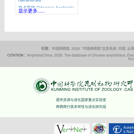
麻点臭蛙
Odorrana
heatwolei
显示更多......
合江臭蛙
Odorrana
hejiangensis
黄岗臭蛙
Odorrana
huanggangensis
宜昌臭蛙
Odorrana
ichangensis
引用：
中国两栖类. 2026. “中国两栖类”信息系统. 中国, 云南省,
景东臭蛙
Odorrana
CITATION：
AmphibiaChina. 2026. The database of Chinese amphibians. Electr
jingdongensis
Kun
筠连臭蛙
Odorrana
junlianensis
光雾臭蛙
Odorrana
kuangwuensis
贵州臭蛙
Odorrana
kweichowensis
遗传资源与进化国家重点实验室
雷山臭蛙
Odorrana
leishanensis
两栖爬行类多样性与进化研究组
龙头山臭蛙
Odorrana
leporipes
荔波臭蛙
Odorrana
liboensis
荔浦臭蛙
Odorrana
lipuensis