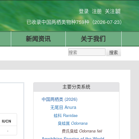
登录
注册
关注
已收录中国两栖类物种759种（2026-07-23）
新闻资讯
关于我们
主要分类系统
中国两栖类 (2026)
无尾目 Anura
蛙科 Ranidae
IUCN
臭蛙属
Odorrana
-
费氏臭蛙
Odorrana
feii
Amphibian Species of the World