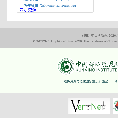
筠连臭蛙
Odorrana
junlianensis
显示更多......
光雾臭蛙
Odorrana
kuangwuensis
贵州臭蛙
Odorrana
kweichowensis
雷山臭蛙
Odorrana
leishanensis
龙头山臭蛙
Odorrana
leporipes
引用：
中国两栖类. 2026.
荔波臭蛙
Odorrana
liboensis
CITATION：
AmphibiaChina. 2026. The database of Chinese 
荔浦臭蛙
Odorrana
lipuensis
龙胜臭蛙
Odorrana
lungshengensis
大耳臭蛙
Odorrana
macrotympana
绿臭蛙
Odorrana
margaretae
南江臭蛙
Odorrana
nanjiangensis
长吻臭蛙
Odorrana
nasica
遗传资源与进化国家重点实验室
两
鸭嘴竹叶蛙
Odorrana
nasuta
桑植臭蛙
Odorrana
sangzhiensis
花臭蛙
Odorrana
schmackeri
苏典臭蛙
Odorrana
sudianensis
棕背臭蛙
Odorrana
swinhoana