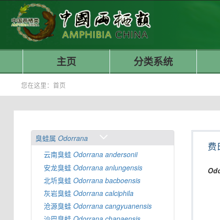
主页
分类系统
您在这里：
首页
臭蛙属
Odorrana
费
云南臭蛙
Odorrana
andersonii
安龙臭蛙
Odorrana
anlungensis
Odo
北圻臭蛙
Odorrana
bacboensis
灰岩臭蛙
Odorrana
calciphila
沧源臭蛙
Odorrana
cangyuanensis
沙巴臭蛙
Odorrana
chapaensis