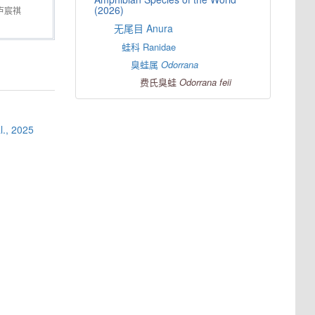
(2026)
卢宸祺
无尾目 Anura
蛙科 Ranidae
臭蛙属
Odorrana
费氏臭蛙
Odorrana
feii
al., 2025