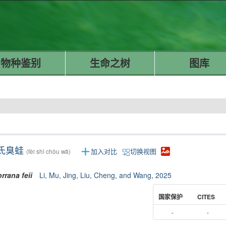
物种鉴别
生命之树
图库
氏臭蛙
加入对比
切换视图
(fèi shì chòu wā)
rrana
feii
Li, Mu, Jing, Liu, Cheng, and Wang, 2025
国家保护
CITES
-
-