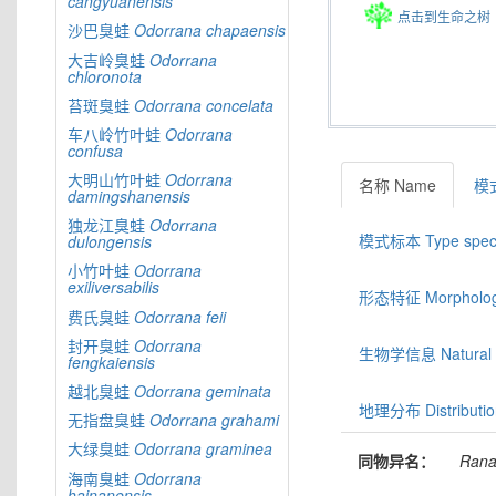
cangyuanensis
点击到生命之树
沙巴臭蛙
Odorrana
chapaensis
大吉岭臭蛙
Odorrana
chloronota
苔斑臭蛙
Odorrana
concelata
车八岭竹叶蛙
Odorrana
confusa
大明山竹叶蛙
Odorrana
名称 Name
模式
damingshanensis
独龙江臭蛙
Odorrana
模式标本 Type spec
dulongensis
小竹叶蛙
Odorrana
exiliversabilis
形态特征 Morphologic
费氏臭蛙
Odorrana
feii
封开臭蛙
Odorrana
生物学信息 Natural hi
fengkaiensis
越北臭蛙
Odorrana
geminata
地理分布 Distributio
无指盘臭蛙
Odorrana
grahami
大绿臭蛙
Odorrana
graminea
同物异名：
Ran
海南臭蛙
Odorrana
hainanensis