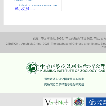
麻点臭蛙
Odorrana
heatwolei
显示更多......
合江臭蛙
Odorrana
hejiangensis
黄岗臭蛙
Odorrana
huanggangensis
宜昌臭蛙
Odorrana
ichangensis
引用：
中国两栖类. 2026. “中国两栖类”信息系统. 中国, 云南省,
景东臭蛙
Odorrana
CITATION：
AmphibiaChina. 2026. The database of Chinese amphibians. Electr
jingdongensis
Kun
筠连臭蛙
Odorrana
junlianensis
光雾臭蛙
Odorrana
kuangwuensis
贵州臭蛙
Odorrana
kweichowensis
遗传资源与进化国家重点实验室
雷山臭蛙
Odorrana
leishanensis
两栖爬行类多样性与进化研究组
龙头山臭蛙
Odorrana
leporipes
荔波臭蛙
Odorrana
liboensis
荔浦臭蛙
Odorrana
lipuensis