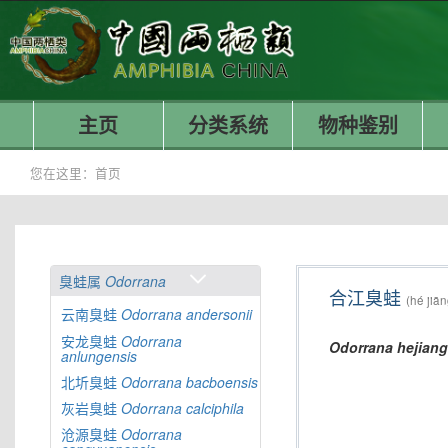
主页
分类系统
物种鉴别
您在这里：
首页
臭蛙属
Odorrana
合江臭蛙
(hé jiā
云南臭蛙
Odorrana
andersonii
安龙臭蛙
Odorrana
Odorrana
hejiang
anlungensis
北圻臭蛙
Odorrana
bacboensis
灰岩臭蛙
Odorrana
calciphila
沧源臭蛙
Odorrana