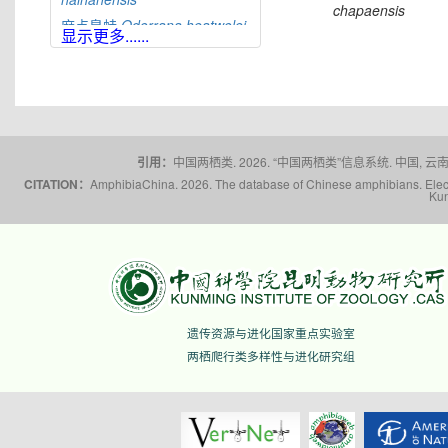
chapaensis
麻点臭蛙
Odorrana
heatwolei
显示更多......
合江臭蛙
Odorrana
hejiangensis
黄岗臭蛙
Odorrana
huanggangensis
宜昌臭蛙
Odorrana
ichangensis
引用：
中国两栖类. 2026. “中国两栖类”信息系统. 中国, 云南省,
景东臭蛙
Odorrana
CITATION：
AmphibiaChina. 2026. The database of Chinese amphibians. Electr
jingdongensis
Kun
筠连臭蛙
Odorrana
junlianensis
光雾臭蛙
Odorrana
kuangwuensis
贵州臭蛙
Odorrana
kweichowensis
遗传资源与进化国家重点实验室
雷山臭蛙
Odorrana
leishanensis
两栖爬行类多样性与进化研究组
龙头山臭蛙
Odorrana
leporipes
荔波臭蛙
Odorrana
liboensis
荔浦臭蛙
Odorrana
lipuensis