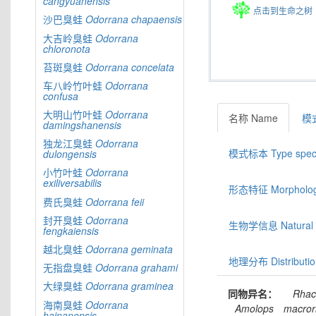
cangyuanensis
点击到生命之树
沙巴臭蛙
Odorrana
chapaensis
大吉岭臭蛙
Odorrana
chloronota
苔斑臭蛙
Odorrana
concelata
车八岭竹叶蛙
Odorrana
confusa
大明山竹叶蛙
Odorrana
名称 Name
模式
damingshanensis
独龙江臭蛙
Odorrana
模式标本 Type spec
dulongensis
小竹叶蛙
Odorrana
exiliversabilis
形态特征 Morphologic
费氏臭蛙
Odorrana
feii
封开臭蛙
Odorrana
生物学信息 Natural hi
fengkaiensis
越北臭蛙
Odorrana
geminata
地理分布 Distributio
无指盘臭蛙
Odorrana
grahami
大绿臭蛙
Odorrana
graminea
同物异名：
Rhac
海南臭蛙
Odorrana
Amolops
macror
hainanensis