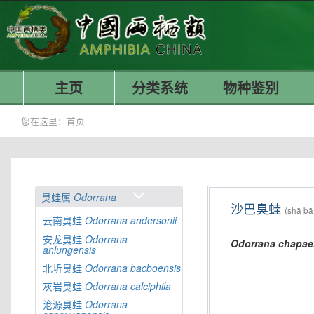
主页
分类系统
物种鉴别
您在这里：
首页
臭蛙属
Odorrana
沙巴臭蛙
(shā bā
云南臭蛙
Odorrana
andersonii
安龙臭蛙
Odorrana
Odorrana
chapae
anlungensis
北圻臭蛙
Odorrana
bacboensis
灰岩臭蛙
Odorrana
calciphila
沧源臭蛙
Odorrana