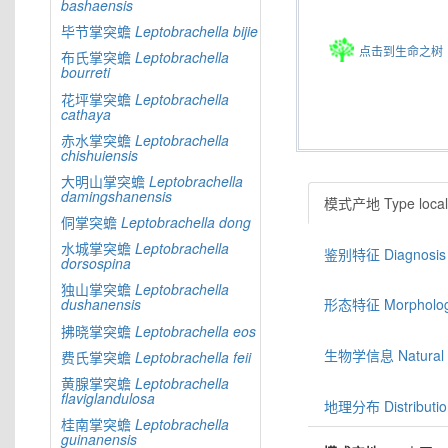
bashaensis
毕节掌突蟾
Leptobrachella
bijie
点击到生命之树
布氏掌突蟾
Leptobrachella
bourreti
花坪掌突蟾
Leptobrachella
cathaya
赤水掌突蟾
Leptobrachella
chishuiensis
大明山掌突蟾
Leptobrachella
damingshanensis
模式产地 Type locali
侗掌突蟾
Leptobrachella
dong
水城掌突蟾
Leptobrachella
鉴别特征 Diagnosis
dorsospina
独山掌突蟾
Leptobrachella
dushanensis
形态特征 Morphologic
拂晓掌突蟾
Leptobrachella
eos
生物学信息 Natural hi
费氏掌突蟾
Leptobrachella
feii
黄腺掌突蟾
Leptobrachella
flaviglandulosa
地理分布 Distributio
桂南掌突蟾
Leptobrachella
guinanensis