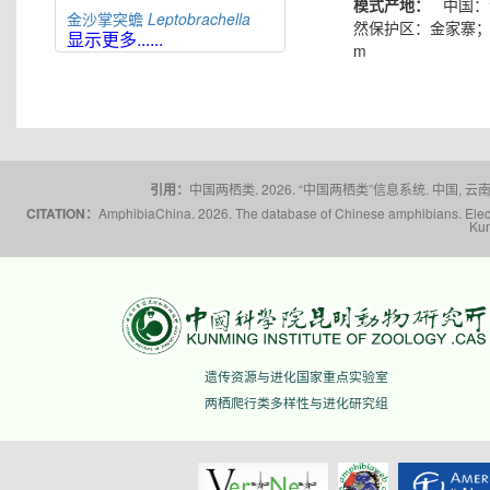
模式产地：
中国：
金沙掌突蟾
Leptobrachella
然保护区：金家寨；27°7'
jinshaensis
显示更多......
m
缙云掌突蟾
Leptobrachella
jinyunensis
佛山掌突蟾
Leptobrachella
kungfu
刘氏掌突蟾
Leptobrachella
laui
福建掌突蟾
Leptobrachella
liui
引用：
中国两栖类. 2026. “中国两栖类”信息系统. 中国, 云南省,
莽山掌突蟾
Leptobrachella
CITATION：
AmphibiaChina. 2026. The database of Chinese amphibians. Electr
Kun
mangshanensis
猫儿山掌突蟾
Leptobrachella
maoershanensis
雪山掌突蟾
Leptobrachella
niveimontis
夜神掌突蟾
Leptobrachella
nyx
峨山掌突蟾
Leptobrachella
遗传资源与进化国家重点实验室
oshanensis
两栖爬行类多样性与进化研究组
蟼掌突蟾
Leptobrachella
pelodytoides
屏边掌突蟾
Leptobrachella
pingbianensis