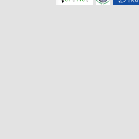
紫腹掌突蟾
Leptobrachella
purpuraventra
紫棕掌突蟾
Leptobrachella
purpurus
上思掌突蟾
Leptobrachella
shangsiensis
石门台掌突蟾
Leptobrachella
shimentaina
十万大山掌突蟾
Leptobrachella
shiwandashanensis
绥阳掌突蟾
Leptobrachella
suiyangensis
三岛掌突蟾
Leptobrachella
sungi
腾冲掌突蟾
Leptobrachella
tengchongensis
腹斑掌突蟾
Leptobrachella
ventripunctata
密疣掌突蟾
Leptobrachella
verrucosa
威信掌突蟾
Leptobrachella
weixinensis