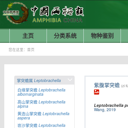
主页
分类系统
物种鉴别
您在这里：
首页
掌突蟾属
Leptobrachella
紫腹掌突蟾
(zǐ 
白缘掌突蟾
Leptobrachella
albomarginata
高山掌突蟾
Leptobrachella
Leptobrachella
p
alpina
Wang, 2019
黄连山掌突蟾
Leptobrachella
aspera
岜沙掌突蟾
Leptobrachella