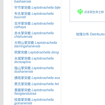
bashaensis
毕节掌突蟾
Leptobrachella
bijie
点击到生命之树
布氏掌突蟾
Leptobrachella
bourreti
花坪掌突蟾
Leptobrachella
cathaya
赤水掌突蟾
Leptobrachella
地理分布 Distributio
chishuiensis
大明山掌突蟾
Leptobrachella
damingshanensis
侗掌突蟾
Leptobrachella
dong
水城掌突蟾
Leptobrachella
dorsospina
独山掌突蟾
Leptobrachella
dushanensis
拂晓掌突蟾
Leptobrachella
eos
费氏掌突蟾
Leptobrachella
feii
黄腺掌突蟾
Leptobrachella
flaviglandulosa
桂南掌突蟾
Leptobrachella
guinanensis