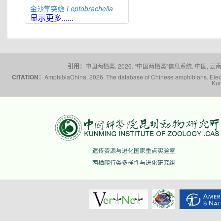
金沙掌突蟾
Leptobrachella
jinshaensis
显示更多......
缙云掌突蟾
Leptobrachella
jinyunensis
佛山掌突蟾
Leptobrachella
kungfu
引用：
中国两栖类. 2026. “中国两栖类”信息系统. 中国, 云南省,
刘氏掌突蟾
Leptobrachella
laui
CITATION：
AmphibiaChina. 2026. The database of Chinese amphibians. Electr
福建掌突蟾
Leptobrachella
liui
Kun
莽山掌突蟾
Leptobrachella
mangshanensis
猫儿山掌突蟾
Leptobrachella
maoershanensis
雪山掌突蟾
Leptobrachella
niveimontis
遗传资源与进化国家重点实验室
夜神掌突蟾
Leptobrachella
nyx
两栖爬行类多样性与进化研究组
峨山掌突蟾
Leptobrachella
oshanensis
蟼掌突蟾
Leptobrachella
pelodytoides
屏边掌突蟾
Leptobrachella
pingbianensis