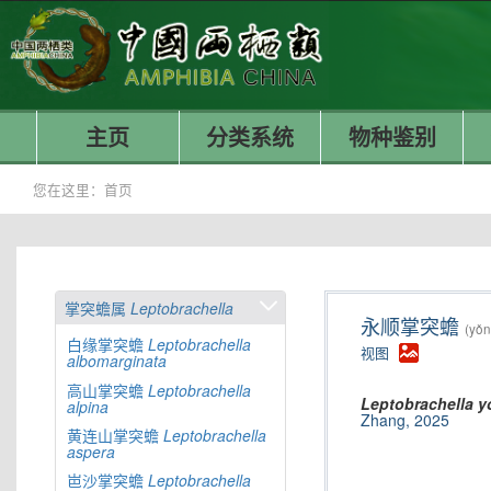
主页
分类系统
物种鉴别
您在这里：
首页
掌突蟾属
Leptobrachella
永顺掌突蟾
(yǒn
白缘掌突蟾
Leptobrachella
视图
albomarginata
高山掌突蟾
Leptobrachella
Leptobrachella
y
alpina
Zhang, 2025
黄连山掌突蟾
Leptobrachella
aspera
岜沙掌突蟾
Leptobrachella