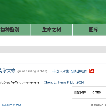
物种鉴别
生命之树
图库
南掌突蟾
加入对比
切换视图
(guì nán zhǎng tū chán)
tobrachella
guinanensis
Chen, Li, Peng & Liu, 2024
国家保护
CITES
点击到生命之树
收录编辑：