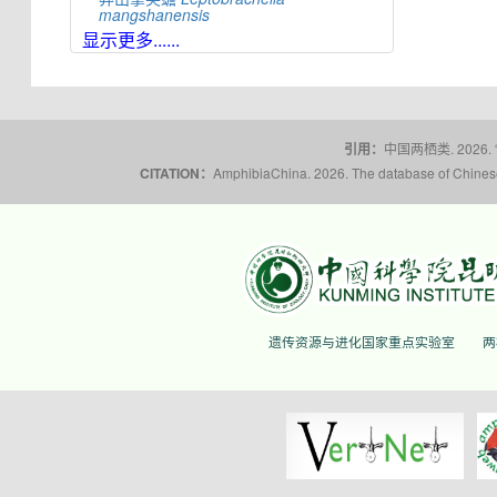
mangshanensis
显示更多......
猫儿山掌突蟾
Leptobrachella
maoershanensis
雪山掌突蟾
Leptobrachella
niveimontis
夜神掌突蟾
Leptobrachella
nyx
峨山掌突蟾
Leptobrachella
oshanensis
引用：
中国两栖类. 2026.
CITATION：
AmphibiaChina. 2026. The database of Chinese 
蟼掌突蟾
Leptobrachella
pelodytoides
屏边掌突蟾
Leptobrachella
pingbianensis
紫腹掌突蟾
Leptobrachella
purpuraventra
紫棕掌突蟾
Leptobrachella
purpurus
上思掌突蟾
Leptobrachella
shangsiensis
石门台掌突蟾
Leptobrachella
shimentaina
遗传资源与进化国家重点实验室
两
十万大山掌突蟾
Leptobrachella
shiwandashanensis
绥阳掌突蟾
Leptobrachella
suiyangensis
三岛掌突蟾
Leptobrachella
sungi
腾冲掌突蟾
Leptobrachella
tengchongensis