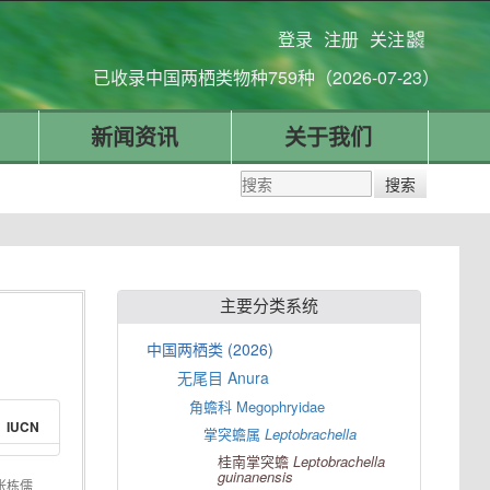
登录
注册
关注
已收录中国两栖类物种759种（2026-07-23）
新闻资讯
关于我们
主要分类系统
中国两栖类 (2026)
无尾目 Anura
角蟾科 Megophryidae
IUCN
掌突蟾属
Leptobrachella
桂南掌突蟾
Leptobrachella
guinanensis
张栋儒