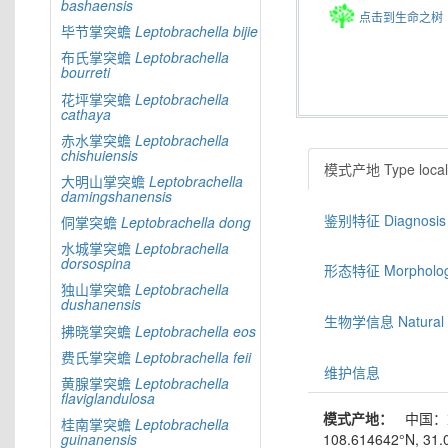
bashaensis
点击到生命之树
毕节掌突蟾
Leptobrachella
bijie
布氏掌突蟾
Leptobrachella
bourreti
花坪掌突蟾
Leptobrachella
cathaya
赤水掌突蟾
Leptobrachella
chishuiensis
模式产地 Type locali
大明山掌突蟾
Leptobrachella
damingshanensis
鉴别特征 Diagnosis
侗掌突蟾
Leptobrachella
dong
水城掌突蟾
Leptobrachella
dorsospina
形态特征 Morphologic
独山掌突蟾
Leptobrachella
dushanensis
生物学信息 Natural hi
拂晓掌突蟾
Leptobrachella
eos
费氏掌突蟾
Leptobrachella
feii
维护信息
黄腺掌突蟾
Leptobrachella
flaviglandulosa
模式产地：
中国：
桂南掌突蟾
Leptobrachella
108.614642°N, 31.0
guinanensis