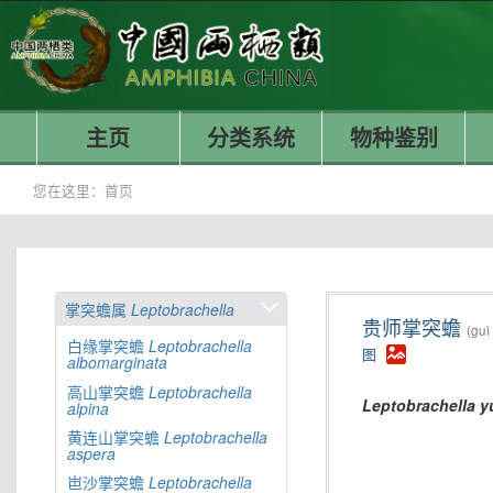
主页
分类系统
物种鉴别
您在这里：
首页
掌突蟾属
Leptobrachella
贵师掌突蟾
(guì
白缘掌突蟾
Leptobrachella
图
albomarginata
高山掌突蟾
Leptobrachella
Leptobrachella
y
alpina
黄连山掌突蟾
Leptobrachella
aspera
岜沙掌突蟾
Leptobrachella