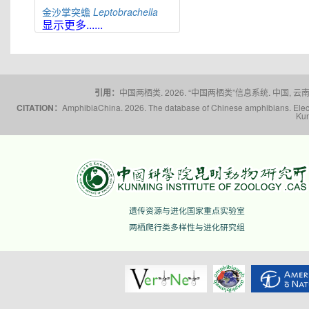
金沙掌突蟾
Leptobrachella
jinshaensis
显示更多......
缙云掌突蟾
Leptobrachella
jinyunensis
佛山掌突蟾
Leptobrachella
kungfu
引用：
中国两栖类. 2026. “中国两栖类”信息系统. 中国, 云南省,
刘氏掌突蟾
Leptobrachella
laui
CITATION：
AmphibiaChina. 2026. The database of Chinese amphibians. Electr
福建掌突蟾
Leptobrachella
liui
Kun
莽山掌突蟾
Leptobrachella
mangshanensis
猫儿山掌突蟾
Leptobrachella
maoershanensis
雪山掌突蟾
Leptobrachella
niveimontis
遗传资源与进化国家重点实验室
夜神掌突蟾
Leptobrachella
nyx
两栖爬行类多样性与进化研究组
峨山掌突蟾
Leptobrachella
oshanensis
蟼掌突蟾
Leptobrachella
pelodytoides
屏边掌突蟾
Leptobrachella
pingbianensis