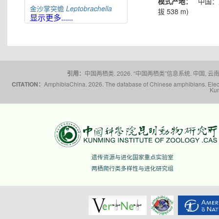
模式产地：
中国：广
金沙掌突蟾
Leptobrachella
拔 538 m)
jinshaensis
显示更多......
缙云掌突蟾
Leptobrachella
jinyunensis
佛山掌突蟾
Leptobrachella
kungfu
刘氏掌突蟾
Leptobrachella
laui
引用：
中国两栖类. 2026. “中国两栖类”信息系统. 中国, 云南省,
福建掌突蟾
Leptobrachella
liui
CITATION：
AmphibiaChina. 2026. The database of Chinese amphibians. Electr
Kun
莽山掌突蟾
Leptobrachella
mangshanensis
猫儿山掌突蟾
Leptobrachella
maoershanensis
雪山掌突蟾
Leptobrachella
niveimontis
夜神掌突蟾
Leptobrachella
nyx
遗传资源与进化国家重点实验室
峨山掌突蟾
Leptobrachella
两栖爬行类多样性与进化研究组
oshanensis
蟼掌突蟾
Leptobrachella
pelodytoides
屏边掌突蟾
Leptobrachella
pingbianensis