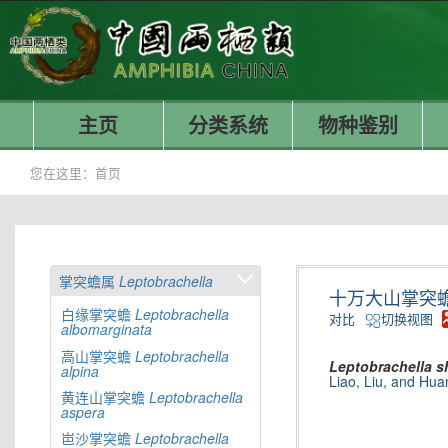
主页
分类系统
物种鉴别
您在这里：
首页
掌突蟾属
Leptobrachella
十万大山掌突
白缘掌突蟾
Leptobrachella
对比
切换视图
albomarginata
高山掌突蟾
Leptobrachella
Leptobrachella
s
alpina
Liao, Liu, and Hua
黄连山掌突蟾
Leptobrachella
aspera
岜沙掌突蟾
Leptobrachella