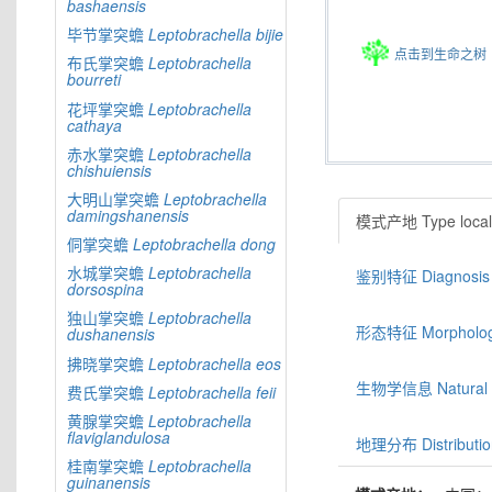
bashaensis
毕节掌突蟾
Leptobrachella
bijie
点击到生命之树
布氏掌突蟾
Leptobrachella
bourreti
花坪掌突蟾
Leptobrachella
cathaya
赤水掌突蟾
Leptobrachella
chishuiensis
大明山掌突蟾
Leptobrachella
damingshanensis
模式产地 Type locali
侗掌突蟾
Leptobrachella
dong
水城掌突蟾
Leptobrachella
鉴别特征 Diagnosis
dorsospina
独山掌突蟾
Leptobrachella
形态特征 Morphologic
dushanensis
拂晓掌突蟾
Leptobrachella
eos
生物学信息 Natural hi
费氏掌突蟾
Leptobrachella
feii
黄腺掌突蟾
Leptobrachella
flaviglandulosa
地理分布 Distributio
桂南掌突蟾
Leptobrachella
guinanensis