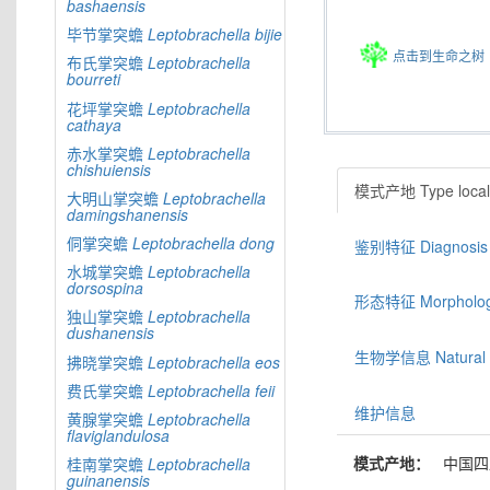
bashaensis
毕节掌突蟾
Leptobrachella
bijie
点击到生命之树
布氏掌突蟾
Leptobrachella
bourreti
花坪掌突蟾
Leptobrachella
cathaya
赤水掌突蟾
Leptobrachella
chishuiensis
模式产地 Type locali
大明山掌突蟾
Leptobrachella
damingshanensis
侗掌突蟾
Leptobrachella
dong
鉴别特征 Diagnosis
水城掌突蟾
Leptobrachella
dorsospina
形态特征 Morphologic
独山掌突蟾
Leptobrachella
dushanensis
生物学信息 Natural hi
拂晓掌突蟾
Leptobrachella
eos
费氏掌突蟾
Leptobrachella
feii
维护信息
黄腺掌突蟾
Leptobrachella
flaviglandulosa
模式产地：
中国四
桂南掌突蟾
Leptobrachella
guinanensis