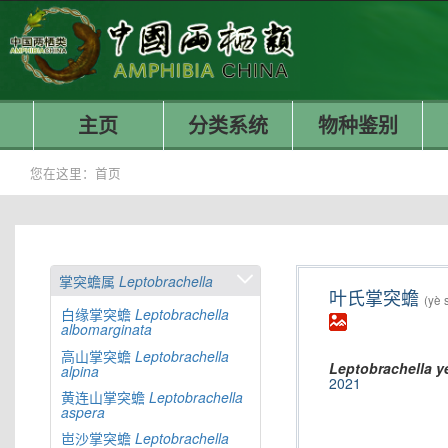
主页
分类系统
物种鉴别
您在这里：
首页
掌突蟾属
Leptobrachella
叶氏掌突蟾
(yè 
白缘掌突蟾
Leptobrachella
albomarginata
高山掌突蟾
Leptobrachella
Leptobrachella
y
alpina
2021
黄连山掌突蟾
Leptobrachella
aspera
岜沙掌突蟾
Leptobrachella