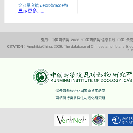
金沙掌突蟾
Leptobrachella
jinshaensis
显示更多......
缙云掌突蟾
Leptobrachella
jinyunensis
佛山掌突蟾
Leptobrachella
kungfu
引用：
中国两栖类. 2026. “中国两栖类”信息系统. 中国, 云南省,
刘氏掌突蟾
Leptobrachella
laui
CITATION：
AmphibiaChina. 2026. The database of Chinese amphibians. Electr
福建掌突蟾
Leptobrachella
liui
Kun
莽山掌突蟾
Leptobrachella
mangshanensis
猫儿山掌突蟾
Leptobrachella
maoershanensis
雪山掌突蟾
Leptobrachella
niveimontis
遗传资源与进化国家重点实验室
夜神掌突蟾
Leptobrachella
nyx
两栖爬行类多样性与进化研究组
峨山掌突蟾
Leptobrachella
oshanensis
蟼掌突蟾
Leptobrachella
pelodytoides
屏边掌突蟾
Leptobrachella
pingbianensis