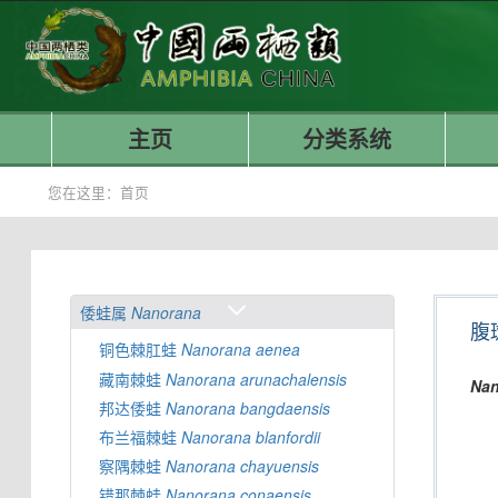
主页
分类系统
您在这里：
首页
倭蛙属
Nanorana
腹
铜色棘肛蛙
Nanorana
aenea
藏南棘蛙
Nanorana
arunachalensis
Nan
邦达倭蛙
Nanorana
bangdaensis
布兰福棘蛙
Nanorana
blanfordii
察隅棘蛙
Nanorana
chayuensis
错那棘蛙
Nanorana
conaensis