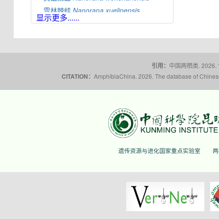
雪林棘蛙
Nanorana
xuelinensis
显示更多......
云南棘蛙
Nanorana
yunnanensis
隆子棘蛙
Nanorana
zhaoermii
昭通棘蛙
Nanorana
zhaotongensis
引用：
中国两栖类. 2026.
CITATION：
AmphibiaChina. 2026. The database of Chinese 
遗传资源与进化国家重点实验室
两