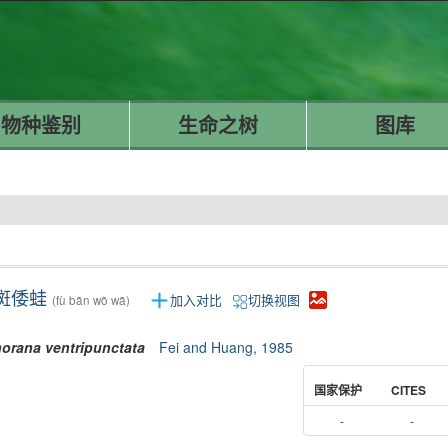
物种鉴别
生命之树
图库
斑倭蛙
加入对比
切换视图
(fù bān wō wā)
orana
ventripunctata
Fei and Huang, 1985
国家保护
CITES
-
-