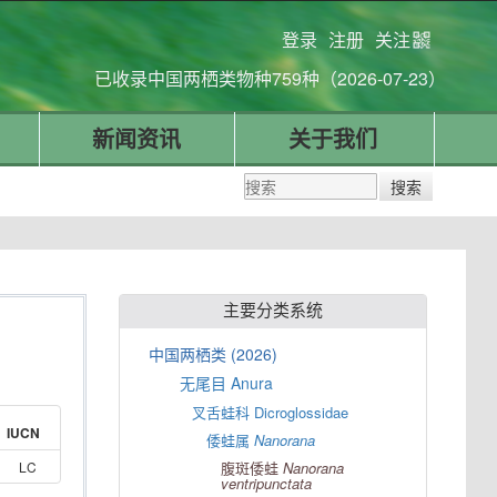
登录
注册
关注
已收录中国两栖类物种759种（2026-07-23）
新闻资讯
关于我们
主要分类系统
中国两栖类 (2026)
无尾目 Anura
叉舌蛙科 Dicroglossidae
IUCN
倭蛙属
Nanorana
LC
腹斑倭蛙
Nanorana
ventripunctata