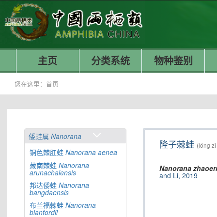
主页
分类系统
物种鉴别
您在这里：
首页
倭蛙属
Nanorana
隆子棘蛙
(lóng zǐ
铜色棘肛蛙
Nanorana
aenea
藏南棘蛙
Nanorana
Nanorana
zhaoer
arunachalensis
and Li, 2019
邦达倭蛙
Nanorana
bangdaensis
布兰福棘蛙
Nanorana
blanfordii