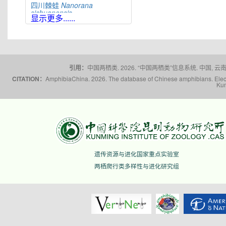
四川棘蛙
Nanorana
sichuanensis
显示更多......
太行隆肛蛙
Nanorana
taihangnica
棘肛蛙
Nanorana
unculuanus
腹斑倭蛙
Nanorana
ventripunctata
引用：
中国两栖类. 2026. “中国两栖类”信息系统. 中国, 云南省,
CITATION：
AmphibiaChina. 2026. The database of Chinese amphibians. Electr
文山棘蛙
Nanorana
Kun
wenshanensis
雪林棘蛙
Nanorana
xuelinensis
云南棘蛙
Nanorana
yunnanensis
隆子棘蛙
Nanorana
zhaoermii
昭通棘蛙
Nanorana
遗传资源与进化国家重点实验室
zhaotongensis
两栖爬行类多样性与进化研究组