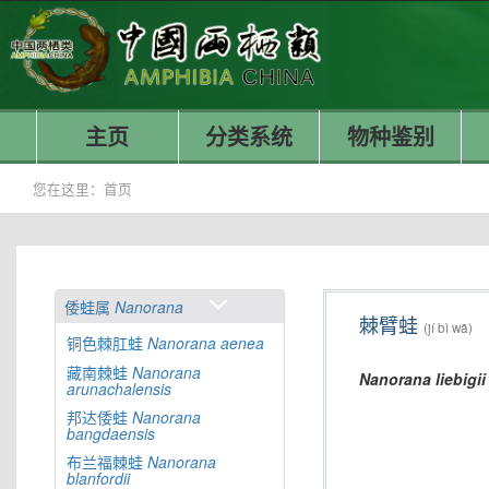
主页
分类系统
物种鉴别
您在这里：
首页
倭蛙属
Nanorana
棘臂蛙
(jí bì wā)
铜色棘肛蛙
Nanorana
aenea
藏南棘蛙
Nanorana
Nanorana
liebigii
arunachalensis
邦达倭蛙
Nanorana
bangdaensis
布兰福棘蛙
Nanorana
blanfordii