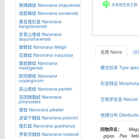
点击到生命之树
察隅棘蛙
Nanorana
chayuensis
错那棘蛙
Nanorana
conaensis
康县隆肛蛙
Nanorana
kangxianensis
老君山倭蛙
Nanorana
laojunshanensis
棘臂蛙
Nanorana
liebigii
名称 Name
讨论
花棘蛙
Nanorana
maculosa
墨脱棘蛙
Nanorana
模式标本 Type spec
medogensis
欧阳棘蛙
Nanorana
ouyangorum
形态特征 Morphologic
高山倭蛙
Nanorana
parkeri
双团棘胸蛙
Nanorana
生物学信息 Natural hi
phrynoides
倭蛙
Nanorana
pleskei
地理分布 Distributio
波留宁棘蛙
Nanorana
polunini
隆肛蛙
Nanorana
quadranus
同物异名：
Mega
罗斯坦棘蛙
Nanorana
rostandi
gigas
,
Paa
liebi