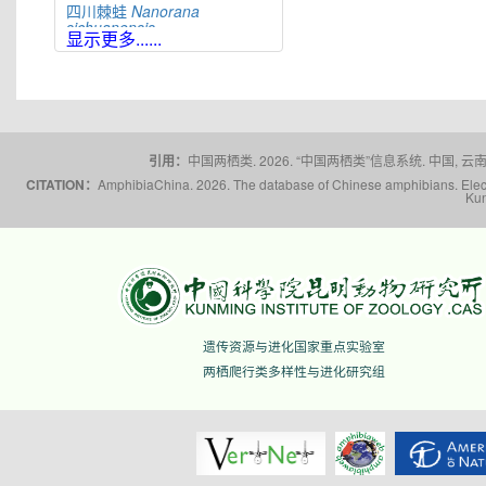
四川棘蛙
Nanorana
sichuanensis
显示更多......
太行隆肛蛙
Nanorana
taihangnica
棘肛蛙
Nanorana
unculuanus
腹斑倭蛙
Nanorana
ventripunctata
引用：
中国两栖类. 2026. “中国两栖类”信息系统. 中国, 云南省,
文山棘蛙
Nanorana
CITATION：
AmphibiaChina. 2026. The database of Chinese amphibians. Electr
wenshanensis
Kun
雪林棘蛙
Nanorana
xuelinensis
云南棘蛙
Nanorana
yunnanensis
隆子棘蛙
Nanorana
zhaoermii
昭通棘蛙
Nanorana
zhaotongensis
遗传资源与进化国家重点实验室
两栖爬行类多样性与进化研究组