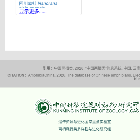
四川棘蛙
Nanorana
sichuanensis
显示更多......
太行隆肛蛙
Nanorana
taihangnica
棘肛蛙
Nanorana
unculuanus
腹斑倭蛙
Nanorana
ventripunctata
文山棘蛙
Nanorana
wenshanensis
雪林棘蛙
Nanorana
xuelinensis
引用：
中国两栖类. 2026. “中国两栖类”信息系统. 中国, 云南省,
云南棘蛙
Nanorana
CITATION：
AmphibiaChina. 2026. The database of Chinese amphibians. Electr
yunnanensis
Kun
隆子棘蛙
Nanorana
zhaoermii
昭通棘蛙
Nanorana
zhaotongensis
遗传资源与进化国家重点实验室
两栖爬行类多样性与进化研究组