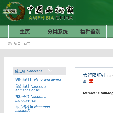
主页
分类系统
物种鉴别
您在这里：
首页
倭蛙属
Nanorana
太行隆肛蛙
(tài
铜色棘肛蛙
Nanorana
aenea
图
藏南棘蛙
Nanorana
arunachalensis
Nanorana
taihan
邦达倭蛙
Nanorana
bangdaensis
布兰福棘蛙
Nanorana
blanfordii