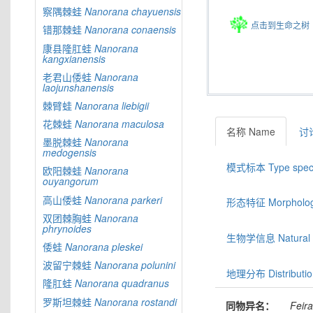
察隅棘蛙
Nanorana
chayuensis
点击到生命之树
错那棘蛙
Nanorana
conaensis
康县隆肛蛙
Nanorana
kangxianensis
老君山倭蛙
Nanorana
laojunshanensis
棘臂蛙
Nanorana
liebigii
花棘蛙
Nanorana
maculosa
名称 Name
讨论
墨脱棘蛙
Nanorana
medogensis
模式标本 Type spec
欧阳棘蛙
Nanorana
ouyangorum
高山倭蛙
Nanorana
parkeri
形态特征 Morphologic
双团棘胸蛙
Nanorana
phrynoides
生物学信息 Natural hi
倭蛙
Nanorana
pleskei
波留宁棘蛙
Nanorana
polunini
地理分布 Distributio
隆肛蛙
Nanorana
quadranus
罗斯坦棘蛙
Nanorana
rostandi
同物异名：
Feir