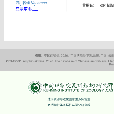
四川棘蛙
Nanorana
曾用名：
双团棘胸
sichuanensis
显示更多......
太行隆肛蛙
Nanorana
taihangnica
棘肛蛙
Nanorana
unculuanus
腹斑倭蛙
Nanorana
ventripunctata
文山棘蛙
Nanorana
wenshanensis
雪林棘蛙
Nanorana
xuelinensis
引用：
中国两栖类. 2026. “中国两栖类”信息系统. 中国, 云南省,
云南棘蛙
Nanorana
CITATION：
AmphibiaChina. 2026. The database of Chinese amphibians. Electr
yunnanensis
Kun
隆子棘蛙
Nanorana
zhaoermii
昭通棘蛙
Nanorana
zhaotongensis
遗传资源与进化国家重点实验室
两栖爬行类多样性与进化研究组