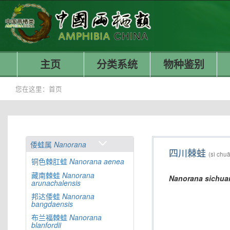
主页
分类系统
物种鉴别
您在这里：
首页
倭蛙属
Nanorana
四川棘蛙
(sì chuā
铜色棘肛蛙
Nanorana
aenea
藏南棘蛙
Nanorana
Nanorana
sichua
arunachalensis
邦达倭蛙
Nanorana
bangdaensis
布兰福棘蛙
Nanorana
blanfordii