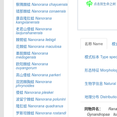
点击到生命之树
察隅棘蛙
Nanorana
chayuensis
错那棘蛙
Nanorana
conaensis
康县隆肛蛙
Nanorana
kangxianensis
老君山倭蛙
Nanorana
laojunshanensis
棘臂蛙
Nanorana
liebigii
名称 Name
模式
花棘蛙
Nanorana
maculosa
墨脱棘蛙
Nanorana
模式标本 Type spec
medogensis
欧阳棘蛙
Nanorana
ouyangorum
形态特征 Morphologic
高山倭蛙
Nanorana
parkeri
双团棘胸蛙
Nanorana
生物学信息 Natural hi
phrynoides
倭蛙
Nanorana
pleskei
地理分布 Distributio
波留宁棘蛙
Nanorana
polunini
隆肛蛙
Nanorana
quadranus
同物异名：
Ran
罗斯坦棘蛙
Nanorana
rostandi
Gynandropaa
liu