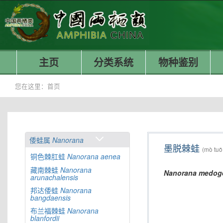
主页
分类系统
物种鉴别
您在这里：
首页
倭蛙属
Nanorana
墨脱棘蛙
(mò tuō 
铜色棘肛蛙
Nanorana
aenea
藏南棘蛙
Nanorana
Nanorana
medog
arunachalensis
邦达倭蛙
Nanorana
bangdaensis
布兰福棘蛙
Nanorana
blanfordii