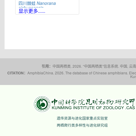
四川棘蛙
Nanorana
sichuanensis
显示更多......
太行隆肛蛙
Nanorana
taihangnica
棘肛蛙
Nanorana
unculuanus
腹斑倭蛙
Nanorana
ventripunctata
文山棘蛙
Nanorana
wenshanensis
雪林棘蛙
Nanorana
xuelinensis
引用：
中国两栖类. 2026. “中国两栖类”信息系统. 中国, 云南省,
云南棘蛙
Nanorana
CITATION：
AmphibiaChina. 2026. The database of Chinese amphibians. Electr
yunnanensis
Kun
隆子棘蛙
Nanorana
zhaoermii
昭通棘蛙
Nanorana
zhaotongensis
遗传资源与进化国家重点实验室
两栖爬行类多样性与进化研究组