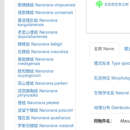
点击到生命之树
察隅棘蛙
Nanorana
chayuensis
错那棘蛙
Nanorana
conaensis
康县隆肛蛙
Nanorana
kangxianensis
老君山倭蛙
Nanorana
laojunshanensis
棘臂蛙
Nanorana
liebigii
名称 Name
模式
花棘蛙
Nanorana
maculosa
墨脱棘蛙
Nanorana
模式标本 Type spec
medogensis
欧阳棘蛙
Nanorana
ouyangorum
形态特征 Morphologic
高山倭蛙
Nanorana
parkeri
双团棘胸蛙
Nanorana
生物学信息 Natural hi
phrynoides
倭蛙
Nanorana
pleskei
地理分布 Distributio
波留宁棘蛙
Nanorana
polunini
隆肛蛙
Nanorana
quadranus
同物异名：
Macu
罗斯坦棘蛙
Nanorana
rostandi