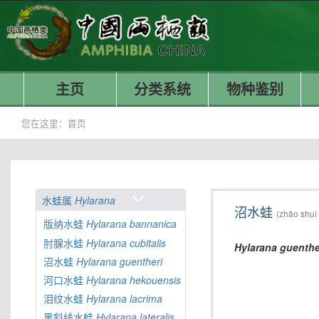
主页
分类系统
物种鉴别
您在这里：
首页
水蛙属
Hylarana
沼水蛙
(zhǎo shuǐ
版纳水蛙
Hylarana
bannanica
肘腺水蛙
Hylarana
cubitalis
Hylarana
guenthe
沼水蛙
Hylarana
guentheri
河口水蛙
Hylarana
hekouensis
泪纹水蛙
Hylarana
lacrima
黑斜线水蛙
Hylarana
lateralis