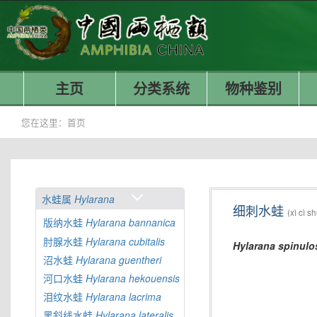
主页
分类系统
物种鉴别
您在这里：
首页
水蛙属
Hylarana
细刺水蛙
(xì cì s
版纳水蛙
Hylarana
bannanica
肘腺水蛙
Hylarana
cubitalis
Hylarana
spinulo
沼水蛙
Hylarana
guentheri
河口水蛙
Hylarana
hekouensis
泪纹水蛙
Hylarana
lacrima
黑斜线水蛙
Hylarana
lateralis