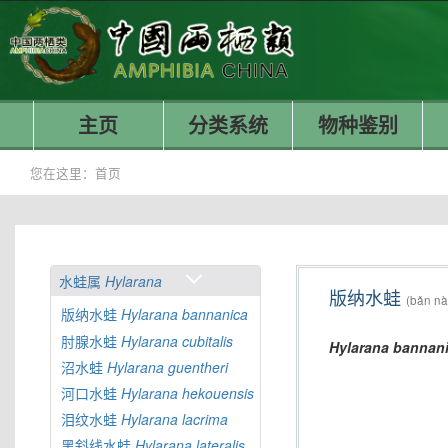
主页
分类系统
物种鉴别
您在这里：
首页
水蛙属
Hylarana
版纳水蛙
(bǎn nà
版纳水蛙
Hylarana
bannanica
肘腺水蛙
Hylarana
cubitalis
Hylarana
bannan
沼水蛙
Hylarana
guentheri
河口水蛙
Hylarana
hekouensis
泪纹水蛙
Hylarana
lacrima
黑斜线水蛙
Hylarana
lateralis