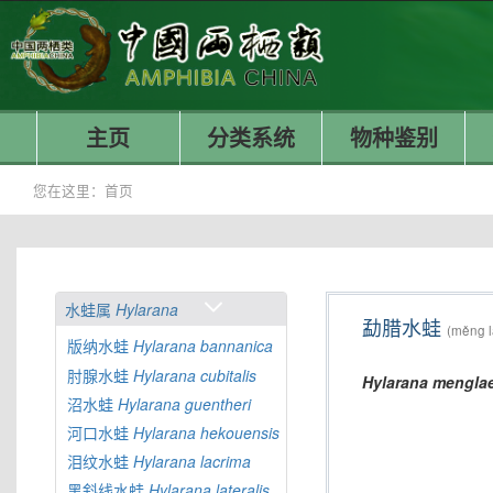
主页
分类系统
物种鉴别
您在这里：
首页
水蛙属
Hylarana
勐腊水蛙
(měng l
版纳水蛙
Hylarana
bannanica
肘腺水蛙
Hylarana
cubitalis
Hylarana
menglae
沼水蛙
Hylarana
guentheri
河口水蛙
Hylarana
hekouensis
泪纹水蛙
Hylarana
lacrima
黑斜线水蛙
Hylarana
lateralis