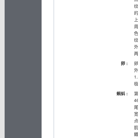
色
卵 :
外
1
蝌蚪 :
第
4
尾