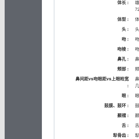
体长 :
7
体型 :
头 :
吻 :
吻棱 :
鼻孔 :
颊部 :
鼻间距vs吻眼距vs上眼睑宽
:
眼 :
鼓膜、鼓环 :
鼓
颞褶 :
舌 :
犁骨齿 :