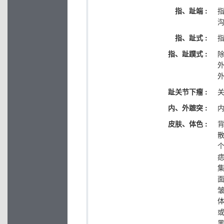
指、趾端 :
指、趾式 :
指
指、趾蹼式 :
趾关节下瘤 :
内、外蹠突 :
皮肤、体色 :