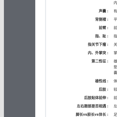
声囊 :
背侧褶 :
前臂 :
前
指、趾 :
指关节下瘤 :
内、外掌突 :
第二性征 :
雄性线 :
后肢 :
较
后肢贴体前伸 :
左右跟部是否相遇 :
脚长vs胫长vs体长 :