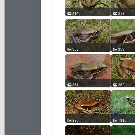
310
311
沼水蛙 Hylarana guentheri
沼水蛙 Hylaran
杨军校 2012-04-12
杨军校 2012-
10:10:41 中国江西 ACM
10:11:14 
id:310
id:311
358
359
沼水蛙 Hylarana guentheri
沼水蛙 Hylaran
袁智勇 2013-05-17
袁智勇 2013-
10:13:20 中国贵州 ACM
10:15:03 
id:358
id:359
361
362
沼水蛙 Hylarana guentheri
沼水蛙 Hylaran
袁智勇 2013-05-17
袁智勇 2011-
10:19:01 中国贵州 ACM
04:59:51 
id:361
id:362
880
1316
沼水蛙 Hylarana guentheri
沼水蛙 Hylaran
张亮 2012-04-24 11:27:08
王力军 2003-