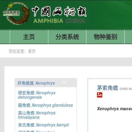
主页
分类系统
物种鉴别
您在这里：
首页
异角蟾属
Xenophrys
茅索角蟾
(máo su
德宏角蟾
Xenophrys
dehongensis
腺角蟾
Xenophrys
glandulosa
Xenophrys
maos
喜山角蟾
Xenophrys
himalayana
肯氏角蟾
Xenophrys
kempii