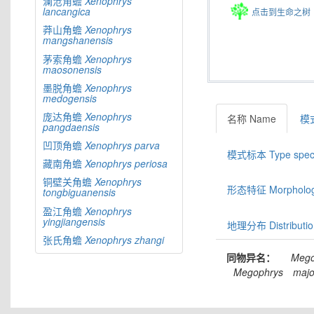
澜沧角蟾
Xenophrys
lancangica
点击到生命之树
莽山角蟾
Xenophrys
mangshanensis
茅索角蟾
Xenophrys
maosonensis
墨脱角蟾
Xenophrys
medogensis
庞达角蟾
Xenophrys
名称 Name
模式
pangdaensis
凹顶角蟾
Xenophrys
parva
模式标本 Type spec
藏南角蟾
Xenophrys
periosa
铜壁关角蟾
Xenophrys
形态特征 Morphologic
tongbiguanensis
盈江角蟾
Xenophrys
yingjiangensis
地理分布 Distributio
张氏角蟾
Xenophrys
zhangi
同物异名：
Mego
Megophrys
majo