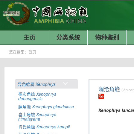
主页
分类系统
物种鉴别
您在这里：
首页
异角蟾属
Xenophrys
澜沧角蟾
(lán cā
德宏角蟾
Xenophrys
dehongensis
腺角蟾
Xenophrys
glandulosa
Xenophrys
lanca
喜山角蟾
Xenophrys
himalayana
肯氏角蟾
Xenophrys
kempii