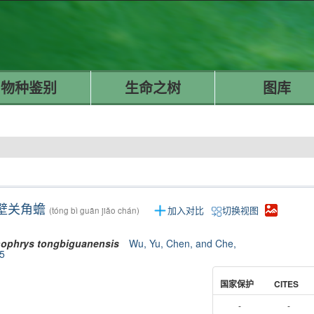
物种鉴别
生命之树
图库
壁关角蟾
加入对比
切换视图
(tóng bì guān jiǎo chán)
ophrys
tongbiguanensis
Wu, Yu, Chen, and Che,
5
国家保护
CITES
-
-