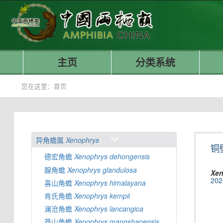
主页
分类系统
您在这里：
首页
异角蟾属
Xenophrys
铜
德宏角蟾
Xenophrys
dehongensis
腺角蟾
Xenophrys
glandulosa
Xen
202
喜山角蟾
Xenophrys
himalayana
肯氏角蟾
Xenophrys
kempii
澜沧角蟾
Xenophrys
lancangica
莽山角蟾
Xenophrys
mangshanensis