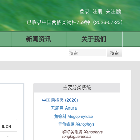
登录
注册
关注
已收录中国两栖类物种759种（2026-07-23）
新闻资讯
关于我们
主要分类系统
中国两栖类 (2026)
无尾目 Anura
角蟾科 Megophryidae
异角蟾属
Xenophrys
IUCN
铜壁关角蟾
Xenophrys
tongbiguanensis
-