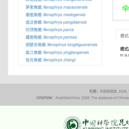
茅索角蟾
Xenophrys
maosonensis
墨脱角蟾
Xenophrys
medogensis
庞达角蟾
Xenophrys
pangdaensis
凹顶角蟾
Xenophrys
parva
模式产
藏南角蟾
Xenophrys
periosa
铜壁关角蟾
Xenophrys
tongbiguanensis
模式
盈江角蟾
Xenophrys
yingjiangensis
m a.
张氏角蟾
Xenophrys
zhangi
引用：
中国两栖类. 2026.
CITATION：
AmphibiaChina. 2026. The database of Chinese 