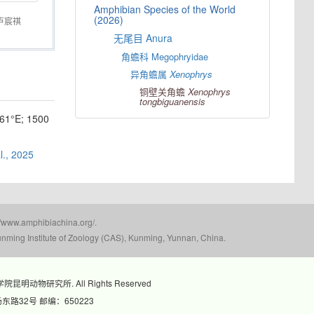
Amphibian Species of the World
(2026)
卢宸祺
无尾目 Anura
角蟾科 Megophryidae
异角蟾属
Xenophrys
铜壁关角蟾
Xenophrys
tongbiguanensis
°E; 1500
l., 2025
mphibiachina.org/.
nming Institute of Zoology (CAS), Kunming, Yunnan, China.
科学院昆明动物研究所. All Rights Reserved
路32号 邮编：650223