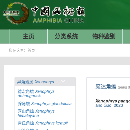
主页
分类系统
物种鉴别
您在这里：
首页
异角蟾属
Xenophrys
庞达角蟾
(páng d
德宏角蟾
Xenophrys
dehongensis
Xenophrys
pangd
腺角蟾
Xenophrys
glandulosa
and Guo, 2023
喜山角蟾
Xenophrys
himalayana
肯氏角蟾
Xenophrys
kempii