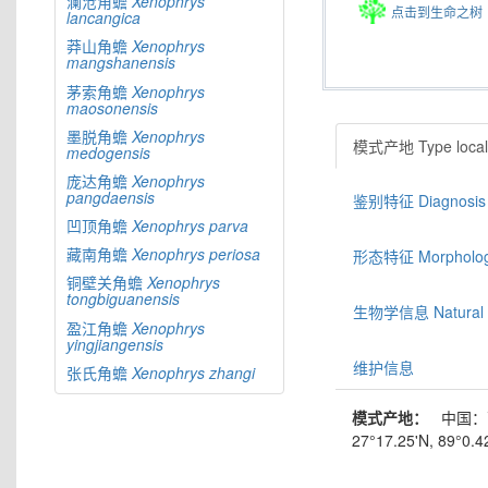
澜沧角蟾
Xenophrys
点击到生命之树
lancangica
莽山角蟾
Xenophrys
mangshanensis
茅索角蟾
Xenophrys
maosonensis
墨脱角蟾
Xenophrys
模式产地 Type locali
medogensis
庞达角蟾
Xenophrys
pangdaensis
鉴别特征 Diagnosis
凹顶角蟾
Xenophrys
parva
藏南角蟾
Xenophrys
periosa
形态特征 Morphologic
铜壁关角蟾
Xenophrys
tongbiguanensis
生物学信息 Natural hi
盈江角蟾
Xenophrys
yingjiangensis
维护信息
张氏角蟾
Xenophrys
zhangi
模式产地：
中国：
27°17.25'N, 89°0.4